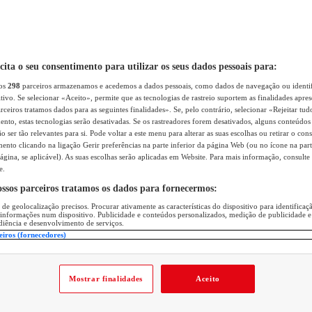
icita o seu consentimento para utilizar os seus dados pessoais para:
sos
298
parceiros armazenamos e acedemos a dados pessoais, como dados de navegação ou identif
itivo. Se selecionar «Aceito», permite que as tecnologias de rastreio suportem as finalidades apr
rceiros tratamos dados para as seguintes finalidades». Se, pelo contrário, selecionar «Rejeitar tud
ento, estas tecnologias serão desativadas. Se os rastreadores forem desativados, alguns conteúdo
 ser tão relevantes para si. Pode voltar a este menu para alterar as suas escolhas ou retirar o con
nto clicando na ligação Gerir preferências na parte inferior da página Web (ou no ícone na part
ágina, se aplicável). As suas escolhas serão aplicadas em Website. Para mais informação, consulte 
e.
ossos parceiros tratamos os dados para fornecermos:
 de geolocalização precisos. Procurar ativamente as características do dispositivo para identifica
 informações num dispositivo. Publicidade e conteúdos personalizados, medição de publicidade e
diência e desenvolvimento de serviços.
eiros (fornecedores)
Mostrar finalidades
Aceito