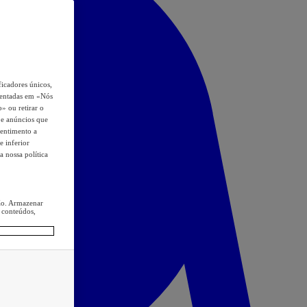
icadores únicos,
esentadas em «Nós
o» ou retirar o
s e anúncios que
sentimento a
e inferior
a nossa política
ção. Armazenar
 conteúdos,