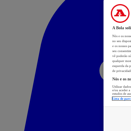
A Bola sol
Nós e os nos
no seu dispos
e os nossos pa
seu consentim
vê poderão não
qualquer mome
esquerda da p
de privacidad
Nós e os n
Utilizar dados
e/ou aceder a
estudos de au
Lista de parc