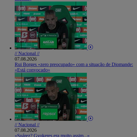
// Nacional //
07.08.2026
Rui Borges «zero preocupado» com a situação de Diomande:
«Está convocado»
// Nacional //
07.08.2026
«Suárez? Gyokeres era muito assim...»