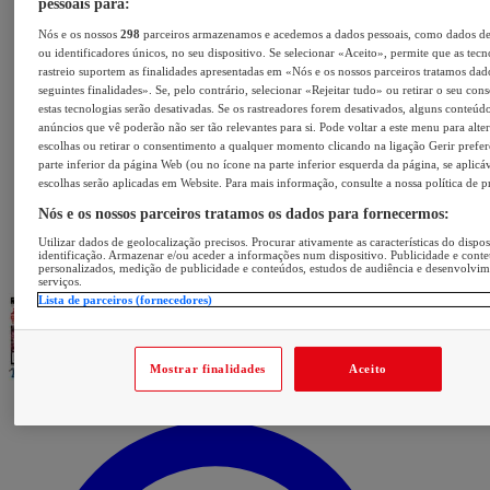
pessoais para:
Nós e os nossos
298
parceiros armazenamos e acedemos a dados pessoais, como dados d
ou identificadores únicos, no seu dispositivo. Se selecionar «Aceito», permite que as tecn
rastreio suportem as finalidades apresentadas em «Nós e os nossos parceiros tratamos dad
seguintes finalidades». Se, pelo contrário, selecionar «Rejeitar tudo» ou retirar o seu con
estas tecnologias serão desativadas. Se os rastreadores forem desativados, alguns conteúd
anúncios que vê poderão não ser tão relevantes para si. Pode voltar a este menu para alter
escolhas ou retirar o consentimento a qualquer momento clicando na ligação Gerir prefer
parte inferior da página Web (ou no ícone na parte inferior esquerda da página, se aplicáv
escolhas serão aplicadas em Website. Para mais informação, consulte a nossa política de p
Nós e os nossos parceiros tratamos os dados para fornecermos:
Utilizar dados de geolocalização precisos. Procurar ativamente as características do dispos
identificação. Armazenar e/ou aceder a informações num dispositivo. Publicidade e cont
personalizados, medição de publicidade e conteúdos, estudos de audiência e desenvolvi
serviços.
Lista de parceiros (fornecedores)
Mostrar finalidades
Aceito