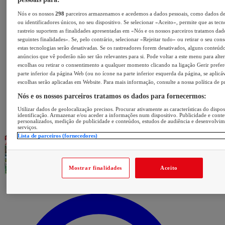
Nós e os nossos
298
parceiros armazenamos e acedemos a dados pessoais, como dados d
ou identificadores únicos, no seu dispositivo. Se selecionar «Aceito», permite que as tecn
rastreio suportem as finalidades apresentadas em «Nós e os nossos parceiros tratamos dad
seguintes finalidades». Se, pelo contrário, selecionar «Rejeitar tudo» ou retirar o seu con
estas tecnologias serão desativadas. Se os rastreadores forem desativados, alguns conteúd
anúncios que vê poderão não ser tão relevantes para si. Pode voltar a este menu para alter
escolhas ou retirar o consentimento a qualquer momento clicando na ligação Gerir prefer
parte inferior da página Web (ou no ícone na parte inferior esquerda da página, se aplicáv
escolhas serão aplicadas em Website. Para mais informação, consulte a nossa política de p
Nós e os nossos parceiros tratamos os dados para fornecermos:
Utilizar dados de geolocalização precisos. Procurar ativamente as características do dispos
identificação. Armazenar e/ou aceder a informações num dispositivo. Publicidade e cont
personalizados, medição de publicidade e conteúdos, estudos de audiência e desenvolvi
serviços.
Lista de parceiros (fornecedores)
Mostrar finalidades
Aceito