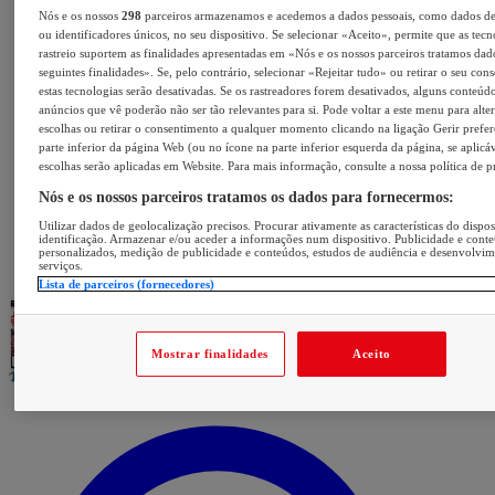
Nós e os nossos
298
parceiros armazenamos e acedemos a dados pessoais, como dados d
ou identificadores únicos, no seu dispositivo. Se selecionar «Aceito», permite que as tecn
rastreio suportem as finalidades apresentadas em «Nós e os nossos parceiros tratamos dad
seguintes finalidades». Se, pelo contrário, selecionar «Rejeitar tudo» ou retirar o seu con
estas tecnologias serão desativadas. Se os rastreadores forem desativados, alguns conteúd
anúncios que vê poderão não ser tão relevantes para si. Pode voltar a este menu para alter
escolhas ou retirar o consentimento a qualquer momento clicando na ligação Gerir prefer
parte inferior da página Web (ou no ícone na parte inferior esquerda da página, se aplicáv
escolhas serão aplicadas em Website. Para mais informação, consulte a nossa política de p
Nós e os nossos parceiros tratamos os dados para fornecermos:
Utilizar dados de geolocalização precisos. Procurar ativamente as características do dispos
identificação. Armazenar e/ou aceder a informações num dispositivo. Publicidade e cont
personalizados, medição de publicidade e conteúdos, estudos de audiência e desenvolvi
serviços.
Lista de parceiros (fornecedores)
Mostrar finalidades
Aceito