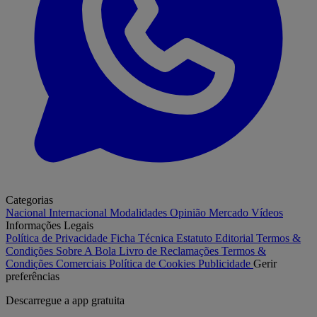
Categorias
Nacional
Internacional
Modalidades
Opinião
Mercado
Vídeos
Informações Legais
Política de Privacidade
Ficha Técnica
Estatuto Editorial
Termos &
Condições
Sobre A Bola
Livro de Reclamações
Termos &
Condições Comerciais
Política de Cookies
Publicidade
Gerir
preferências
Descarregue a
app gratuita