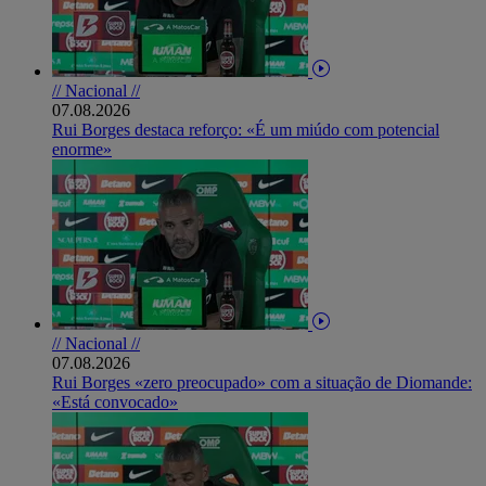
// Nacional //
07.08.2026
Rui Borges destaca reforço: «É um miúdo com potencial
enorme»
// Nacional //
07.08.2026
Rui Borges «zero preocupado» com a situação de Diomande:
«Está convocado»