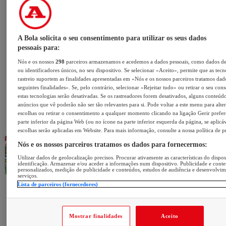
A Bola solicita o seu consentimento para utilizar os seus dados
pessoais para:
Nós e os nossos
298
parceiros armazenamos e acedemos a dados pessoais, como dados d
ou identificadores únicos, no seu dispositivo. Se selecionar «Aceito», permite que as tecn
rastreio suportem as finalidades apresentadas em «Nós e os nossos parceiros tratamos dad
seguintes finalidades». Se, pelo contrário, selecionar «Rejeitar tudo» ou retirar o seu con
estas tecnologias serão desativadas. Se os rastreadores forem desativados, alguns conteúd
anúncios que vê poderão não ser tão relevantes para si. Pode voltar a este menu para alter
escolhas ou retirar o consentimento a qualquer momento clicando na ligação Gerir prefer
parte inferior da página Web (ou no ícone na parte inferior esquerda da página, se aplicáv
escolhas serão aplicadas em Website. Para mais informação, consulte a nossa política de p
Nós e os nossos parceiros tratamos os dados para fornecermos:
Utilizar dados de geolocalização precisos. Procurar ativamente as características do dispos
identificação. Armazenar e/ou aceder a informações num dispositivo. Publicidade e cont
personalizados, medição de publicidade e conteúdos, estudos de audiência e desenvolvi
serviços.
Lista de parceiros (fornecedores)
Mostrar finalidades
Aceito