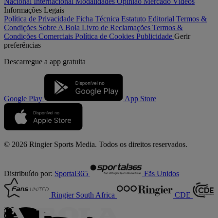
Nacional
Internacional
Modalidades
Opinião
Mercado
Vídeos
Informações Legais
Política de Privacidade
Ficha Técnica
Estatuto Editorial
Termos &
Condições
Sobre A Bola
Livro de Reclamações
Termos &
Condições Comerciais
Política de Cookies
Publicidade
Gerir
preferências
Descarregue a
app gratuita
Google Play
App Store
© 2026 Ringier Sports Media. Todos os direitos reservados.
Distribuído por:
Sportal365
Fãs Unidos
Ringier South Africa
CDE