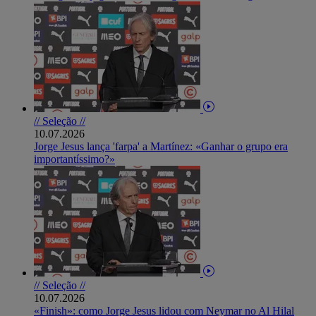
// Seleção //
10.07.2026
Jorge Jesus lança 'farpa' a Martínez: «Ganhar o grupo era
importantíssimo?»
// Seleção //
10.07.2026
«Finish»: como Jorge Jesus lidou com Neymar no Al Hilal