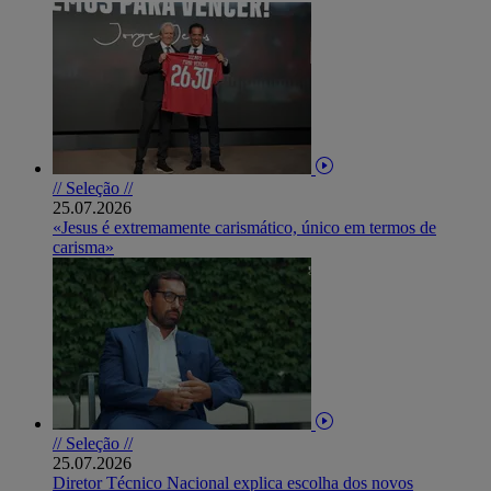
// Seleção //
25.07.2026
«Jesus é extremamente carismático, único em termos de
carisma»
// Seleção //
25.07.2026
Diretor Técnico Nacional explica escolha dos novos