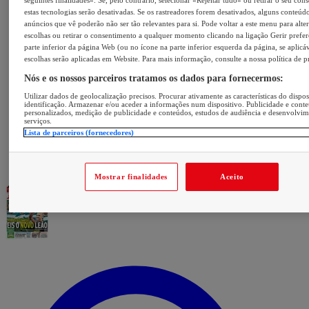
seguintes finalidades». Se, pelo contrário, selecionar «Rejeitar tudo» ou retirar o seu con
estas tecnologias serão desativadas. Se os rastreadores forem desativados, alguns conteúd
anúncios que vê poderão não ser tão relevantes para si. Pode voltar a este menu para alter
escolhas ou retirar o consentimento a qualquer momento clicando na ligação Gerir prefer
parte inferior da página Web (ou no ícone na parte inferior esquerda da página, se aplicáv
escolhas serão aplicadas em Website. Para mais informação, consulte a nossa política de p
Nós e os nossos parceiros tratamos os dados para fornecermos:
Utilizar dados de geolocalização precisos. Procurar ativamente as características do dispos
identificação. Armazenar e/ou aceder a informações num dispositivo. Publicidade e cont
personalizados, medição de publicidade e conteúdos, estudos de audiência e desenvolvi
serviços.
Lista de parceiros (fornecedores)
Mostrar finalidades
Aceito