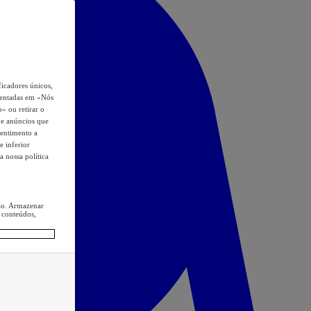
icadores únicos,
esentadas em «Nós
o» ou retirar o
s e anúncios que
sentimento a
e inferior
a nossa política
ção. Armazenar
 conteúdos,