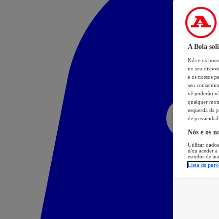
A Bola sol
Nós e os nos
no seu dispos
e os nossos pa
seu consentim
vê poderão não
qualquer mome
esquerda da p
de privacidad
Nós e os n
Utilizar dados
e/ou aceder a
estudos de au
Lista de parc