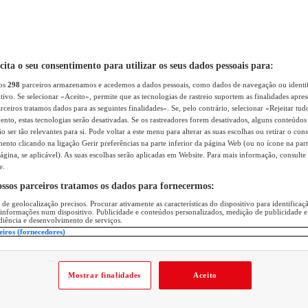
icita o seu consentimento para utilizar os seus dados pessoais para:
sos
298
parceiros armazenamos e acedemos a dados pessoais, como dados de navegação ou identif
itivo. Se selecionar «Aceito», permite que as tecnologias de rastreio suportem as finalidades apr
rceiros tratamos dados para as seguintes finalidades». Se, pelo contrário, selecionar «Rejeitar tud
ento, estas tecnologias serão desativadas. Se os rastreadores forem desativados, alguns conteúdo
 ser tão relevantes para si. Pode voltar a este menu para alterar as suas escolhas ou retirar o con
nto clicando na ligação Gerir preferências na parte inferior da página Web (ou no ícone na part
ágina, se aplicável). As suas escolhas serão aplicadas em Website. Para mais informação, consulte 
e.
ossos parceiros tratamos os dados para fornecermos:
 de geolocalização precisos. Procurar ativamente as características do dispositivo para identifica
 informações num dispositivo. Publicidade e conteúdos personalizados, medição de publicidade e
diência e desenvolvimento de serviços.
eiros (fornecedores)
Mostrar finalidades
Aceito