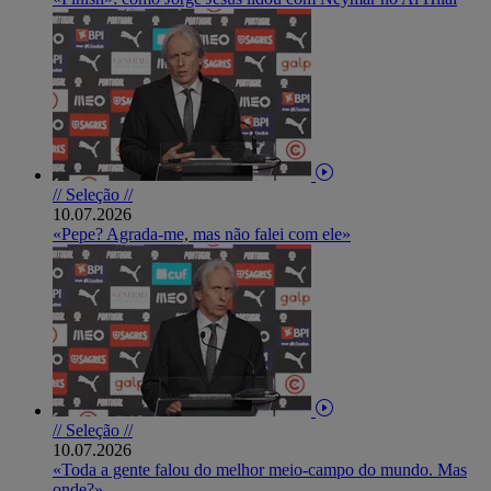
// Seleção //
10.07.2026
«Pepe? Agrada-me, mas não falei com ele»
// Seleção //
10.07.2026
«Toda a gente falou do melhor meio-campo do mundo. Mas
onde?»