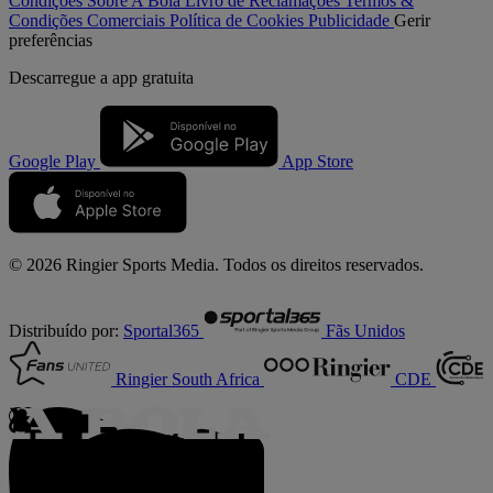
Condições
Sobre A Bola
Livro de Reclamações
Termos &
Condições Comerciais
Política de Cookies
Publicidade
Gerir
preferências
Descarregue a
app gratuita
Google Play
App Store
© 2026 Ringier Sports Media. Todos os direitos reservados.
Distribuído por:
Sportal365
Fãs Unidos
Ringier South Africa
CDE