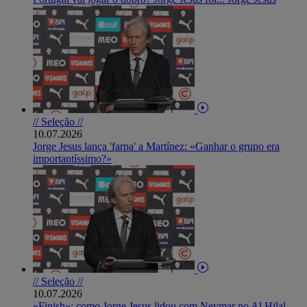
// Seleção //
10.07.2026
Jorge Jesus lança 'farpa' a Martínez: «Ganhar o grupo era
importantíssimo?»
// Seleção //
10.07.2026
«Finish»: como Jorge Jesus lidou com Neymar no Al Hilal