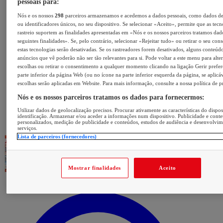
pessoais para:
Nós e os nossos
298
parceiros armazenamos e acedemos a dados pessoais, como dados d
ou identificadores únicos, no seu dispositivo. Se selecionar «Aceito», permite que as tecn
rastreio suportem as finalidades apresentadas em «Nós e os nossos parceiros tratamos dad
seguintes finalidades». Se, pelo contrário, selecionar «Rejeitar tudo» ou retirar o seu con
estas tecnologias serão desativadas. Se os rastreadores forem desativados, alguns conteúd
anúncios que vê poderão não ser tão relevantes para si. Pode voltar a este menu para alter
escolhas ou retirar o consentimento a qualquer momento clicando na ligação Gerir prefer
parte inferior da página Web (ou no ícone na parte inferior esquerda da página, se aplicáv
escolhas serão aplicadas em Website. Para mais informação, consulte a nossa política de p
Nós e os nossos parceiros tratamos os dados para fornecermos:
Utilizar dados de geolocalização precisos. Procurar ativamente as características do dispos
identificação. Armazenar e/ou aceder a informações num dispositivo. Publicidade e cont
personalizados, medição de publicidade e conteúdos, estudos de audiência e desenvolvi
serviços.
Lista de parceiros (fornecedores)
Mostrar finalidades
Aceito