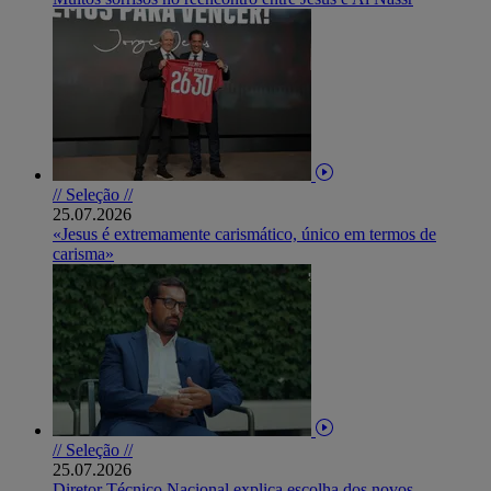
// Seleção //
25.07.2026
«Jesus é extremamente carismático, único em termos de
carisma»
// Seleção //
25.07.2026
Diretor Técnico Nacional explica escolha dos novos