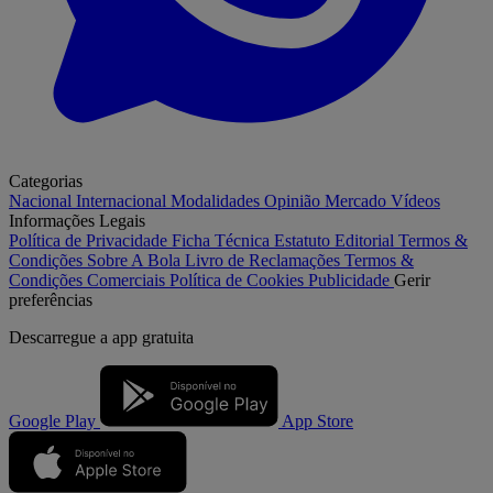
Categorias
Nacional
Internacional
Modalidades
Opinião
Mercado
Vídeos
Informações Legais
Política de Privacidade
Ficha Técnica
Estatuto Editorial
Termos &
Condições
Sobre A Bola
Livro de Reclamações
Termos &
Condições Comerciais
Política de Cookies
Publicidade
Gerir
preferências
Descarregue a
app gratuita
Google Play
App Store