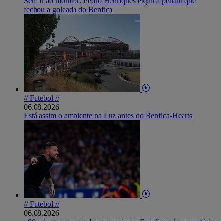
Sem ir ao monitor: Pedro Henriques explica penálti que
fechou a goleada do Benfica
// Futebol //
06.08.2026
Está assim o ambiente na Luz antes do Benfica-Hearts
// Futebol //
06.08.2026