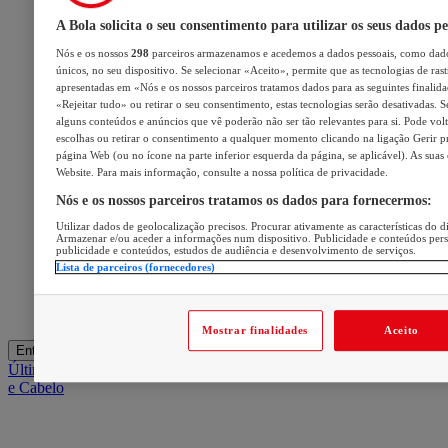
A Bola solicita o seu consentimento para utilizar os seus dados pe
Nós e os nossos
298
parceiros armazenamos e acedemos a dados pessoais, como dado
únicos, no seu dispositivo. Se selecionar «Aceito», permite que as tecnologias de ras
apresentadas em «Nós e os nossos parceiros tratamos dados para as seguintes finalidad
«Rejeitar tudo» ou retirar o seu consentimento, estas tecnologias serão desativadas. S
alguns conteúdos e anúncios que vê poderão não ser tão relevantes para si. Pode volta
escolhas ou retirar o consentimento a qualquer momento clicando na ligação Gerir pre
página Web (ou no ícone na parte inferior esquerda da página, se aplicável). As suas
Website. Para mais informação, consulte a nossa política de privacidade.
Nós e os nossos parceiros tratamos os dados para fornecermos:
Utilizar dados de geolocalização precisos. Procurar ativamente as características do di
Armazenar e/ou aceder a informações num dispositivo. Publicidade e conteúdos per
publicidade e conteúdos, estudos de audiência e desenvolvimento de serviços.
Lista de parceiros (fornecedores)
Mostrar finalidades
Aceito
Entrar
Últimas
Mercado
Opinião
iGaming Hub
A BOLA SUGERE
Barba
e Cabelo