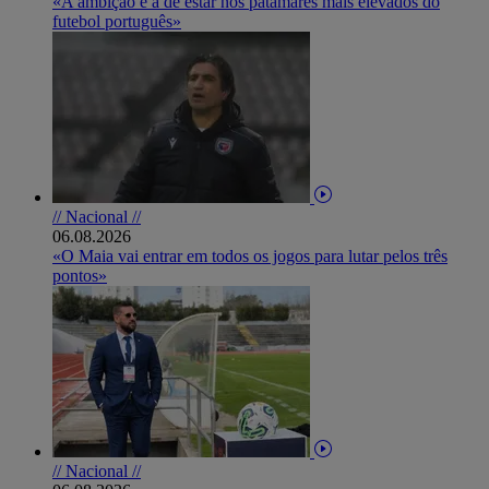
«A ambição é a de estar nos patamares mais elevados do
futebol português»
// Nacional //
06.08.2026
«O Maia vai entrar em todos os jogos para lutar pelos três
pontos»
// Nacional //