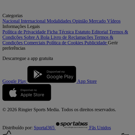
Categorias
Nacional
Internacional
Modalidades
Opinião
Mercado
Vídeos
Informações Legais
Política de Privacidade
Ficha Técnica
Estatuto Editorial
Termos &
Condições
Sobre A Bola
Livro de Reclamações
Termos &
Condições Comerciais
Política de Cookies
Publicidade
Gerir
preferências
Descarregue a
app gratuita
Google Play
App Store
© 2026 Ringier Sports Media. Todos os direitos reservados.
Distribuído por:
Sportal365
Fãs Unidos