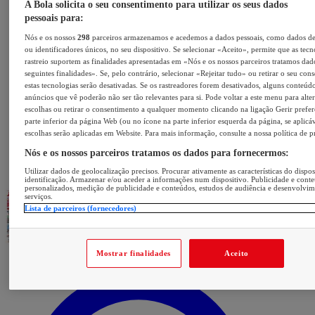
A Bola solicita o seu consentimento para utilizar os seus dados
pessoais para:
Nós e os nossos
298
parceiros armazenamos e acedemos a dados pessoais, como dados d
ou identificadores únicos, no seu dispositivo. Se selecionar «Aceito», permite que as tecn
rastreio suportem as finalidades apresentadas em «Nós e os nossos parceiros tratamos dad
seguintes finalidades». Se, pelo contrário, selecionar «Rejeitar tudo» ou retirar o seu con
estas tecnologias serão desativadas. Se os rastreadores forem desativados, alguns conteúd
anúncios que vê poderão não ser tão relevantes para si. Pode voltar a este menu para alter
escolhas ou retirar o consentimento a qualquer momento clicando na ligação Gerir prefer
parte inferior da página Web (ou no ícone na parte inferior esquerda da página, se aplicáv
escolhas serão aplicadas em Website. Para mais informação, consulte a nossa política de p
Nós e os nossos parceiros tratamos os dados para fornecermos:
Utilizar dados de geolocalização precisos. Procurar ativamente as características do dispos
identificação. Armazenar e/ou aceder a informações num dispositivo. Publicidade e cont
personalizados, medição de publicidade e conteúdos, estudos de audiência e desenvolvi
serviços.
Lista de parceiros (fornecedores)
Mostrar finalidades
Aceito