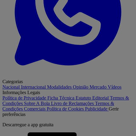
Categorias
Nacional
Internacional
Modalidades
Opinião
Mercado
Vídeos
Informações Legais
Política de Privacidade
Ficha Técnica
Estatuto Editorial
Termos &
Condições
Sobre A Bola
Livro de Reclamações
Termos &
Condições Comerciais
Política de Cookies
Publicidade
Gerir
preferências
Descarregue a
app gratuita