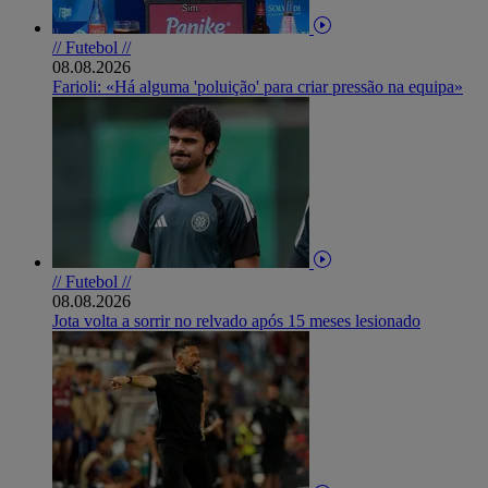
// Futebol //
08.08.2026
Farioli: «Há alguma 'poluição' para criar pressão na equipa»
// Futebol //
08.08.2026
Jota volta a sorrir no relvado após 15 meses lesionado