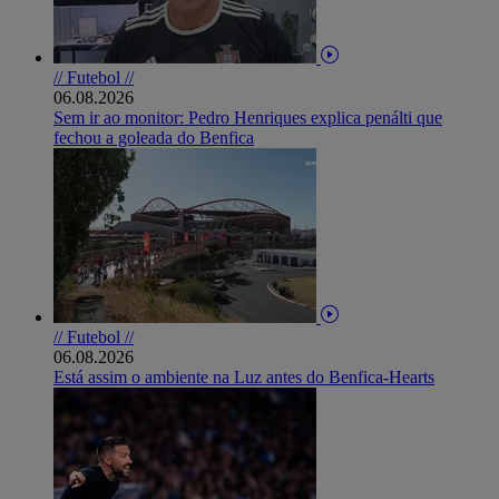
// Futebol //
06.08.2026
Sem ir ao monitor: Pedro Henriques explica penálti que
fechou a goleada do Benfica
// Futebol //
06.08.2026
Está assim o ambiente na Luz antes do Benfica-Hearts