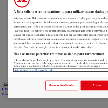
A Bola solicita o seu consentimento para utilizar os seus dados pe
Nós e os nossos
298
parceiros armazenamos e acedemos a dados pessoais, como dado
únicos, no seu dispositivo. Se selecionar «Aceito», permite que as tecnologias de ras
apresentadas em «Nós e os nossos parceiros tratamos dados para as seguintes finalidad
«Rejeitar tudo» ou retirar o seu consentimento, estas tecnologias serão desativadas. S
alguns conteúdos e anúncios que vê poderão não ser tão relevantes para si. Pode volta
escolhas ou retirar o consentimento a qualquer momento clicando na ligação Gerir pre
página Web (ou no ícone na parte inferior esquerda da página, se aplicável). As suas
Website. Para mais informação, consulte a nossa política de privacidade.
Nós e os nossos parceiros tratamos os dados para fornecermos:
Utilizar dados de geolocalização precisos. Procurar ativamente as características do di
Armazenar e/ou aceder a informações num dispositivo. Publicidade e conteúdos per
publicidade e conteúdos, estudos de audiência e desenvolvimento de serviços.
Lista de parceiros (fornecedores)
Entrar
Mostrar finalidades
Aceito
Últimas
Mercado
Opinião
iGaming Hub
A BOLA SUGERE
Barba
e Cabelo