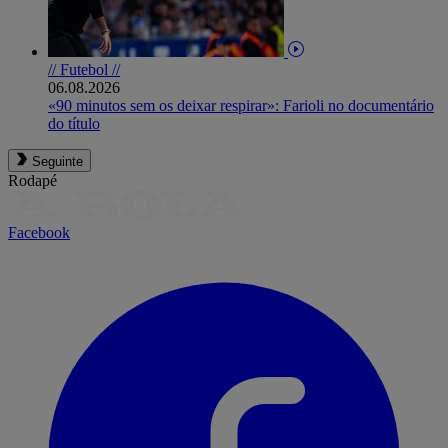
// Futebol //
06.08.2026
«90 minutos sem os deixar respirar»: Farioli no documentário
do título
Seguinte
Rodapé
Facebook