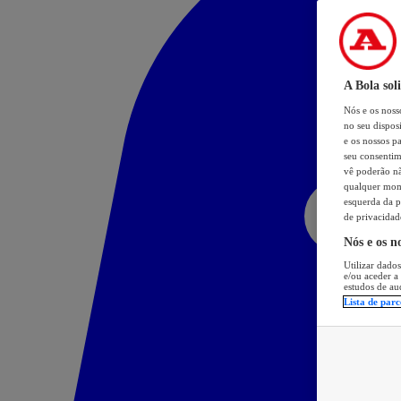
A Bola sol
Nós e os nos
no seu dispos
e os nossos pa
seu consentim
vê poderão não
qualquer mome
esquerda da p
de privacidad
Nós e os n
Utilizar dados
e/ou aceder a
estudos de au
Lista de parc