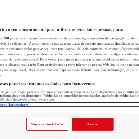
icita o seu consentimento para utilizar os seus dados pessoais para:
sos
298
parceiros armazenamos e acedemos a dados pessoais, como dados de navegação ou identif
itivo. Se selecionar «Aceito», permite que as tecnologias de rastreio suportem as finalidades apr
rceiros tratamos dados para as seguintes finalidades». Se, pelo contrário, selecionar «Rejeitar tud
ento, estas tecnologias serão desativadas. Se os rastreadores forem desativados, alguns conteúdo
 ser tão relevantes para si. Pode voltar a este menu para alterar as suas escolhas ou retirar o con
nto clicando na ligação Gerir preferências na parte inferior da página Web (ou no ícone na part
ágina, se aplicável). As suas escolhas serão aplicadas em Website. Para mais informação, consulte 
e.
ossos parceiros tratamos os dados para fornecermos:
 de geolocalização precisos. Procurar ativamente as características do dispositivo para identifica
 informações num dispositivo. Publicidade e conteúdos personalizados, medição de publicidade e
diência e desenvolvimento de serviços.
eiros (fornecedores)
Mostrar finalidades
Aceito