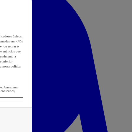
icadores únicos,
esentadas em «Nós
o» ou retirar o
s e anúncios que
sentimento a
e inferior
a nossa política
ção. Armazenar
 conteúdos,