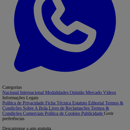
Categorias
Nacional
Internacional
Modalidades
Opinião
Mercado
Vídeos
Informações Legais
Política de Privacidade
Ficha Técnica
Estatuto Editorial
Termos &
Condições
Sobre A Bola
Livro de Reclamações
Termos &
Condições Comerciais
Política de Cookies
Publicidade
Gerir
preferências
Descarregue a
app gratuita