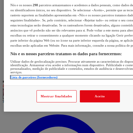
Nós e os nossos
298
parceiros armazenamos e acedemos a dados pessoais, como dados d
ou identificadores únicos, no seu dispositivo. Se selecionar «Aceito», permite que as tecn
rastreio suportem as finalidades apresentadas em «Nós e os nossos parceiros tratamos dad
seguintes finalidades». Se, pelo contrário, selecionar «Rejeitar tudo» ou retirar o seu con
estas tecnologias serão desativadas. Se os rastreadores forem desativados, alguns conteúd
anúncios que vê poderão não ser tão relevantes para si. Pode voltar a este menu para alter
escolhas ou retirar o consentimento a qualquer momento clicando na ligação Gerir prefer
parte inferior da página Web (ou no ícone na parte inferior esquerda da página, se aplicáv
escolhas serão aplicadas em Website. Para mais informação, consulte a nossa política de p
Nós e os nossos parceiros tratamos os dados para fornecermos:
Utilizar dados de geolocalização precisos. Procurar ativamente as características do dispos
identificação. Armazenar e/ou aceder a informações num dispositivo. Publicidade e cont
personalizados, medição de publicidade e conteúdos, estudos de audiência e desenvolvi
serviços.
Lista de parceiros (fornecedores)
Mostrar finalidades
Aceito