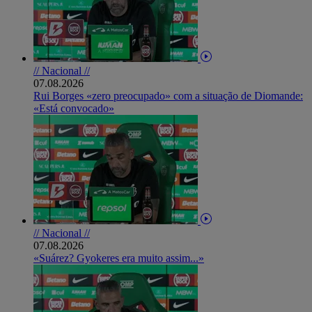
// Nacional //
07.08.2026
Rui Borges «zero preocupado» com a situação de Diomande:
«Está convocado»
// Nacional //
07.08.2026
«Suárez? Gyokeres era muito assim...»