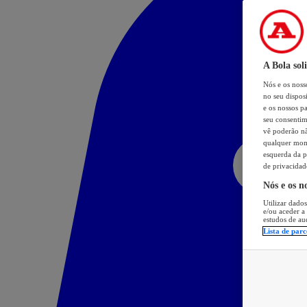
A Bola sol
Nós e os nos
no seu dispos
e os nossos pa
seu consentim
vê poderão não
qualquer mome
esquerda da p
de privacidad
Nós e os n
Utilizar dados
e/ou aceder a
estudos de au
Lista de parc