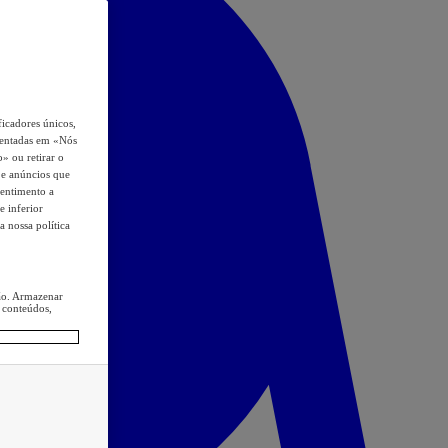
icadores únicos,
esentadas em «Nós
o» ou retirar o
s e anúncios que
sentimento a
e inferior
a nossa política
ção. Armazenar
 conteúdos,