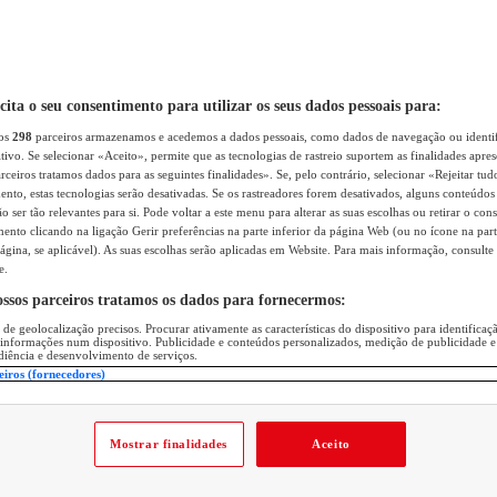
icita o seu consentimento para utilizar os seus dados pessoais para:
sos
298
parceiros armazenamos e acedemos a dados pessoais, como dados de navegação ou identif
itivo. Se selecionar «Aceito», permite que as tecnologias de rastreio suportem as finalidades apr
rceiros tratamos dados para as seguintes finalidades». Se, pelo contrário, selecionar «Rejeitar tud
ento, estas tecnologias serão desativadas. Se os rastreadores forem desativados, alguns conteúdo
 ser tão relevantes para si. Pode voltar a este menu para alterar as suas escolhas ou retirar o con
nto clicando na ligação Gerir preferências na parte inferior da página Web (ou no ícone na part
ágina, se aplicável). As suas escolhas serão aplicadas em Website. Para mais informação, consulte 
e.
ossos parceiros tratamos os dados para fornecermos:
 de geolocalização precisos. Procurar ativamente as características do dispositivo para identifica
 informações num dispositivo. Publicidade e conteúdos personalizados, medição de publicidade e
diência e desenvolvimento de serviços.
eiros (fornecedores)
Mostrar finalidades
Aceito