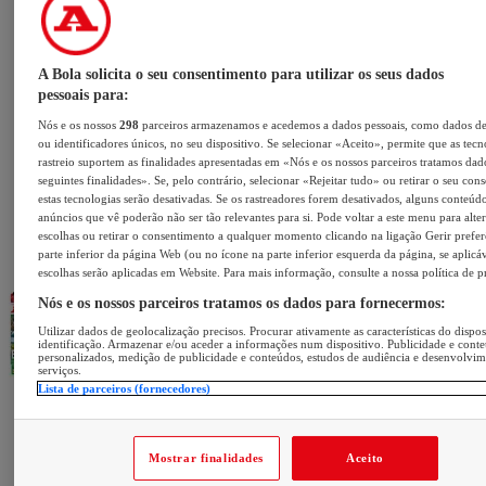
A Bola solicita o seu consentimento para utilizar os seus dados
pessoais para:
Nós e os nossos
298
parceiros armazenamos e acedemos a dados pessoais, como dados d
ou identificadores únicos, no seu dispositivo. Se selecionar «Aceito», permite que as tecn
rastreio suportem as finalidades apresentadas em «Nós e os nossos parceiros tratamos dad
seguintes finalidades». Se, pelo contrário, selecionar «Rejeitar tudo» ou retirar o seu con
estas tecnologias serão desativadas. Se os rastreadores forem desativados, alguns conteúd
anúncios que vê poderão não ser tão relevantes para si. Pode voltar a este menu para alter
escolhas ou retirar o consentimento a qualquer momento clicando na ligação Gerir prefer
parte inferior da página Web (ou no ícone na parte inferior esquerda da página, se aplicáv
escolhas serão aplicadas em Website. Para mais informação, consulte a nossa política de p
Nós e os nossos parceiros tratamos os dados para fornecermos:
Utilizar dados de geolocalização precisos. Procurar ativamente as características do dispos
identificação. Armazenar e/ou aceder a informações num dispositivo. Publicidade e cont
personalizados, medição de publicidade e conteúdos, estudos de audiência e desenvolvi
serviços.
Lista de parceiros (fornecedores)
Mostrar finalidades
Aceito