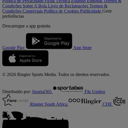
Política de Privacidade
Ficha Técnica
Estatuto Editorial
Termos &
Condições
Sobre A Bola
Livro de Reclamações
Termos &
Condições Comerciais
Política de Cookies
Publicidade
Gerir
preferências
Descarregue a
app gratuita
Google Play
App Store
© 2026 Ringier Sports Media. Todos os direitos reservados.
Distribuído por:
Sportal365
Fãs Unidos
Ringier South Africa
CDE