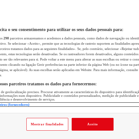
icita o seu consentimento para utilizar os seus dados pessoais para:
sos
298
parceiros armazenamos e acedemos a dados pessoais, como dados de navegação ou identif
itivo. Se selecionar «Aceito», permite que as tecnologias de rastreio suportem as finalidades apr
rceiros tratamos dados para as seguintes finalidades». Se, pelo contrário, selecionar «Rejeitar tud
ento, estas tecnologias serão desativadas. Se os rastreadores forem desativados, alguns conteúdo
 ser tão relevantes para si. Pode voltar a este menu para alterar as suas escolhas ou retirar o con
nto clicando na ligação Gerir preferências na parte inferior da página Web (ou no ícone na part
ágina, se aplicável). As suas escolhas serão aplicadas em Website. Para mais informação, consulte 
e.
ossos parceiros tratamos os dados para fornecermos:
 de geolocalização precisos. Procurar ativamente as características do dispositivo para identifica
 informações num dispositivo. Publicidade e conteúdos personalizados, medição de publicidade e
diência e desenvolvimento de serviços.
eiros (fornecedores)
Mostrar finalidades
Aceito