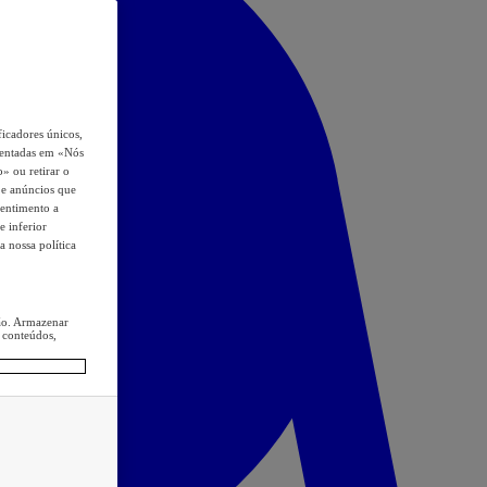
icadores únicos,
esentadas em «Nós
o» ou retirar o
s e anúncios que
sentimento a
e inferior
a nossa política
ção. Armazenar
 conteúdos,