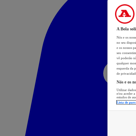
A Bola sol
Nós e os nos
no seu dispos
e os nossos pa
seu consentim
vê poderão não
qualquer mome
esquerda da p
de privacidad
Nós e os n
Utilizar dados
e/ou aceder a
estudos de au
Lista de parc