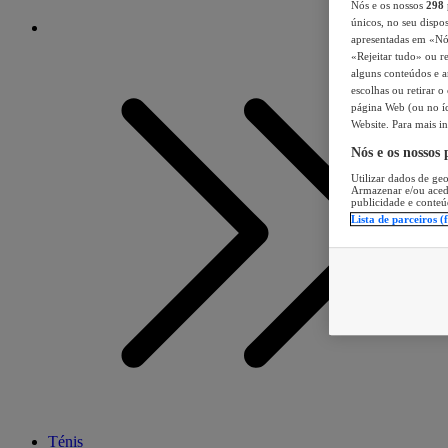
Nós e os nossos
298
únicos, no seu dispos
apresentadas em «Nós 
«Rejeitar tudo» ou re
alguns conteúdos e an
escolhas ou retirar 
página Web (ou no íc
Website. Para mais in
Nós e os nossos
Utilizar dados de geo
Armazenar e/ou aced
publicidade e conteú
Lista de parceiros (
Ténis