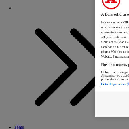
A Bola solicita 
Nós e os nossos
298
únicos, no seu dispos
apresentadas em «Nós 
«Rejeitar tudo» ou re
alguns conteúdos e an
escolhas ou retirar 
página Web (ou no íc
Website. Para mais in
Nós e os nossos
Utilizar dados de geo
Armazenar e/ou aced
publicidade e conteú
Lista de parceiros (
Ténis