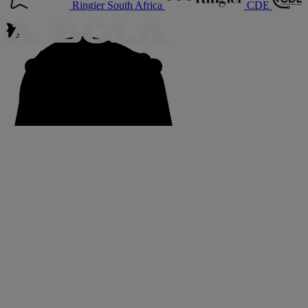
Ringier South Africa
CDE