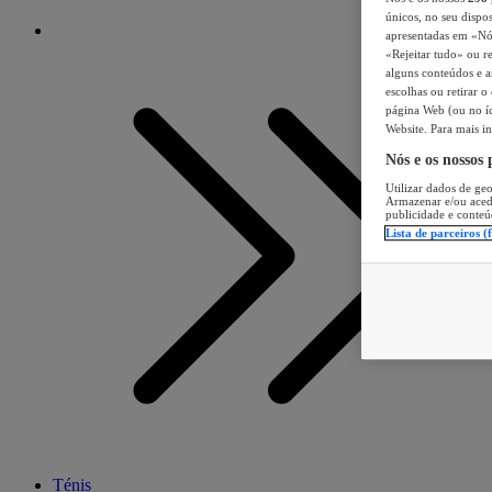
únicos, no seu dispos
apresentadas em «Nós 
«Rejeitar tudo» ou re
alguns conteúdos e an
escolhas ou retirar 
página Web (ou no íc
Website. Para mais in
Nós e os nossos
Utilizar dados de geo
Armazenar e/ou aced
publicidade e conteú
Lista de parceiros (
Ténis