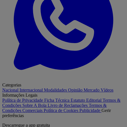
Categorias
Nacional
Internacional
Modalidades
Opinião
Mercado
Vídeos
Informações Legais
Política de Privacidade
Ficha Técnica
Estatuto Editorial
Termos &
Condições
Sobre A Bola
Livro de Reclamações
Termos &
Condições Comerciais
Política de Cookies
Publicidade
Gerir
preferências
Descarregue a
app gratuita