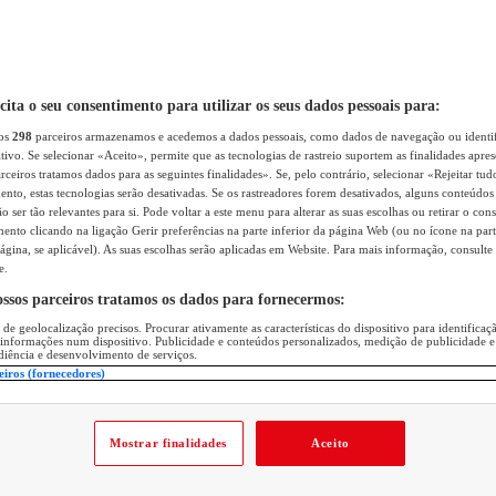
icita o seu consentimento para utilizar os seus dados pessoais para:
sos
298
parceiros armazenamos e acedemos a dados pessoais, como dados de navegação ou identif
itivo. Se selecionar «Aceito», permite que as tecnologias de rastreio suportem as finalidades apr
rceiros tratamos dados para as seguintes finalidades». Se, pelo contrário, selecionar «Rejeitar tud
ento, estas tecnologias serão desativadas. Se os rastreadores forem desativados, alguns conteúdo
 ser tão relevantes para si. Pode voltar a este menu para alterar as suas escolhas ou retirar o con
nto clicando na ligação Gerir preferências na parte inferior da página Web (ou no ícone na part
ágina, se aplicável). As suas escolhas serão aplicadas em Website. Para mais informação, consulte 
e.
ossos parceiros tratamos os dados para fornecermos:
 de geolocalização precisos. Procurar ativamente as características do dispositivo para identifica
 informações num dispositivo. Publicidade e conteúdos personalizados, medição de publicidade e
diência e desenvolvimento de serviços.
eiros (fornecedores)
Mostrar finalidades
Aceito