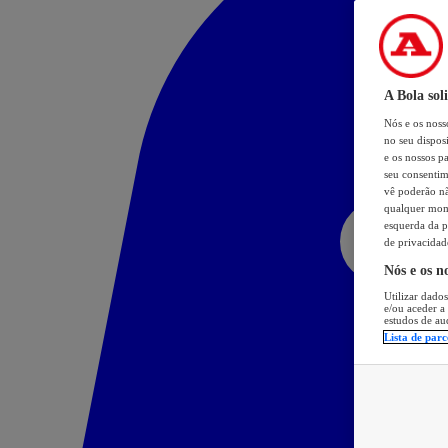
A Bola sol
Nós e os nos
no seu dispos
e os nossos pa
seu consentim
vê poderão não
qualquer mome
esquerda da p
de privacidad
Nós e os n
Utilizar dados
e/ou aceder a
estudos de au
Lista de parc