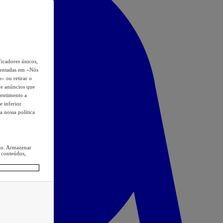
icadores únicos,
esentadas em «Nós
o» ou retirar o
s e anúncios que
sentimento a
e inferior
a nossa política
ção. Armazenar
 conteúdos,