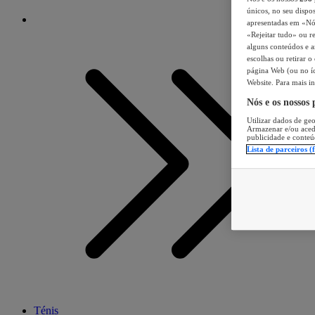
únicos, no seu dispos
apresentadas em «Nós 
«Rejeitar tudo» ou re
alguns conteúdos e an
escolhas ou retirar 
página Web (ou no íc
Website. Para mais in
Nós e os nossos
Utilizar dados de geo
Armazenar e/ou aced
publicidade e conteú
Lista de parceiros (
Ténis