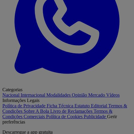
Categorias
Nacional
Internacional
Modalidades
Opinião
Mercado
Vídeos
Informações Legais
Política de Privacidade
Ficha Técnica
Estatuto Editorial
Termos &
Condições
Sobre A Bola
Livro de Reclamações
Termos &
Condições Comerciais
Política de Cookies
Publicidade
Gerir
preferências
Descarregue a
app gratuita