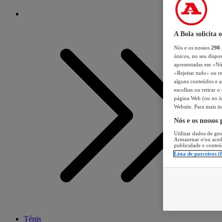
A Bola solicita 
Nós e os nossos
298
únicos, no seu dispos
apresentadas em «Nós 
«Rejeitar tudo» ou re
alguns conteúdos e an
escolhas ou retirar 
página Web (ou no íc
Website. Para mais in
Nós e os nossos
Utilizar dados de geo
Armazenar e/ou aced
publicidade e conteú
Lista de parceiros (
Ténis