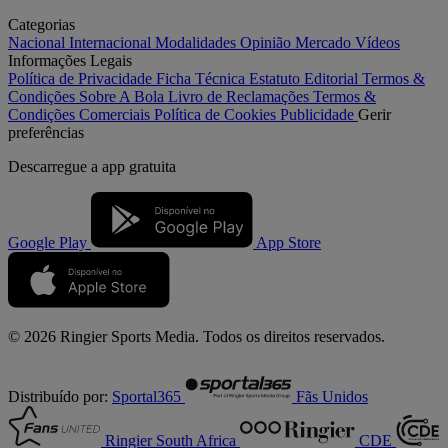
Categorias
Nacional
Internacional
Modalidades
Opinião
Mercado
Vídeos
Informações Legais
Política de Privacidade
Ficha Técnica
Estatuto Editorial
Termos &
Condições
Sobre A Bola
Livro de Reclamações
Termos &
Condições Comerciais
Política de Cookies
Publicidade
Gerir
preferências
Descarregue a
app gratuita
Google Play
App Store
© 2026 Ringier Sports Media. Todos os direitos reservados.
Distribuído por:
Sportal365
Fãs Unidos
Ringier South Africa
CDE