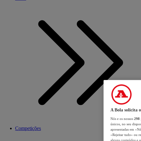
A Bola solicita 
Nós e os nossos
298
únicos, no seu dispos
Competições
apresentadas em «Nós 
«Rejeitar tudo» ou re
alguns conteúdos e an