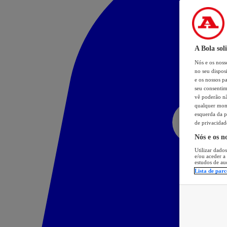
A Bola sol
Nós e os nos
no seu dispos
e os nossos pa
seu consentim
vê poderão não
qualquer mome
esquerda da p
de privacidad
Nós e os n
Utilizar dados
e/ou aceder a
estudos de au
Lista de parc