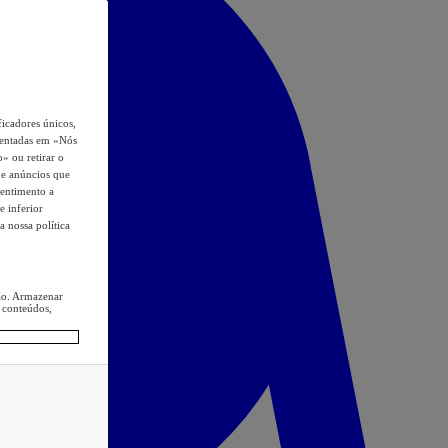
icadores únicos,
esentadas em «Nós
o» ou retirar o
s e anúncios que
sentimento a
e inferior
a nossa política
ção. Armazenar
 conteúdos,