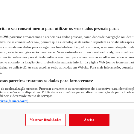
icita o seu consentimento para utilizar os seus dados pessoais para:
sos
298
parceiros armazenamos e acedemos a dados pessoais, como dados de navegação ou identif
itivo. Se selecionar «Aceito», permite que as tecnologias de rastreio suportem as finalidades apr
rceiros tratamos dados para as seguintes finalidades». Se, pelo contrário, selecionar «Rejeitar tud
ento, estas tecnologias serão desativadas. Se os rastreadores forem desativados, alguns conteúdo
 ser tão relevantes para si. Pode voltar a este menu para alterar as suas escolhas ou retirar o con
nto clicando na ligação Gerir preferências na parte inferior da página Web (ou no ícone na part
ágina, se aplicável). As suas escolhas serão aplicadas em Website. Para mais informação, consulte 
e.
ossos parceiros tratamos os dados para fornecermos:
 de geolocalização precisos. Procurar ativamente as características do dispositivo para identifica
 informações num dispositivo. Publicidade e conteúdos personalizados, medição de publicidade e
diência e desenvolvimento de serviços.
eiros (fornecedores)
Mostrar finalidades
Aceito