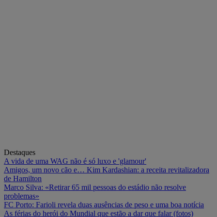
Destaques
A vida de uma WAG não é só luxo e 'glamour'
Amigos, um novo cão e… Kim Kardashian: a receita revitalizadora
de Hamilton
Marco Silva: «Retirar 65 mil pessoas do estádio não resolve
problemas»
FC Porto: Farioli revela duas ausências de peso e uma boa notícia
As férias do herói do Mundial que estão a dar que falar (fotos)