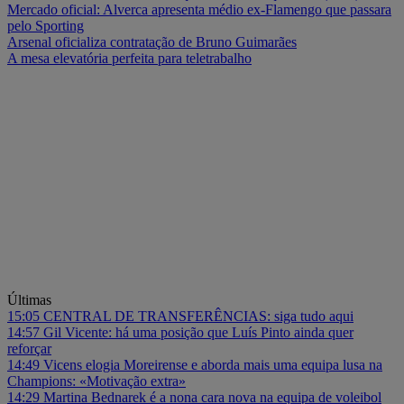
Mercado oficial: Alverca apresenta médio ex-Flamengo que passara
pelo Sporting
Arsenal oficializa contratação de Bruno Guimarães
A mesa elevatória perfeita para teletrabalho
Últimas
15:05
CENTRAL DE TRANSFERÊNCIAS: siga tudo aqui
14:57
Gil Vicente: há uma posição que Luís Pinto ainda quer
reforçar
14:49
Vicens elogia Moreirense e aborda mais uma equipa lusa na
Champions: «Motivação extra»
14:29
Martina Bednarek é a nona cara nova na equipa de voleibol