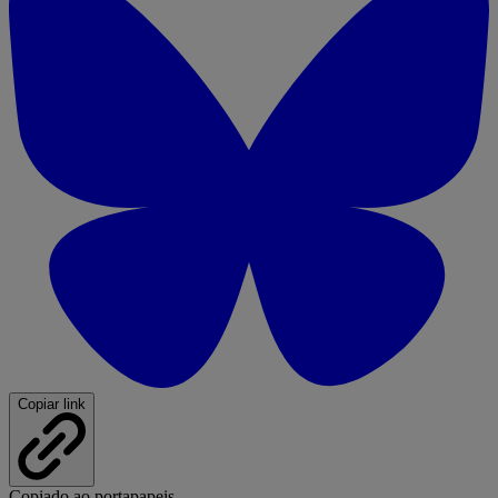
Copiar link
Copiado ao portapapeis