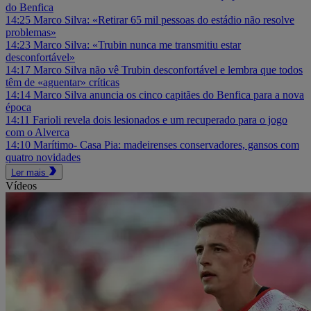
do Benfica
14:25
Marco Silva: «Retirar 65 mil pessoas do estádio não resolve
problemas»
14:23
Marco Silva: «Trubin nunca me transmitiu estar
desconfortável»
14:17
Marco Silva não vê Trubin desconfortável e lembra que todos
têm de «aguentar» críticas
14:14
Marco Silva anuncia os cinco capitães do Benfica para a nova
época
14:11
Farioli revela dois lesionados e um recuperado para o jogo
com o Alverca
14:10
Marítimo- Casa Pia: madeirenses conservadores, gansos com
quatro novidades
Ler mais
Vídeos