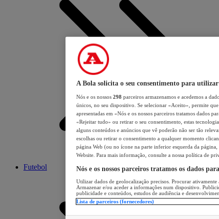
A Bola solicita o seu consentimento para utilizar
Nós e os nossos
298
parceiros armazenamos e acedemos a dados
únicos, no seu dispositivo. Se selecionar «Aceito», permite que 
apresentadas em «Nós e os nossos parceiros tratamos dados para 
«Rejeitar tudo» ou retirar o seu consentimento, estas tecnologia
alguns conteúdos e anúncios que vê poderão não ser tão relevant
escolhas ou retirar o consentimento a qualquer momento clicand
página Web (ou no ícone na parte inferior esquerda da página, s
Website. Para mais informação, consulte a nossa política de pri
Futebol
Nós e os nossos parceiros tratamos os dados par
Utilizar dados de geolocalização precisos. Procurar ativamente a
Armazenar e/ou aceder a informações num dispositivo. Publici
publicidade e conteúdos, estudos de audiência e desenvolvimen
Lista de parceiros (fornecedores)