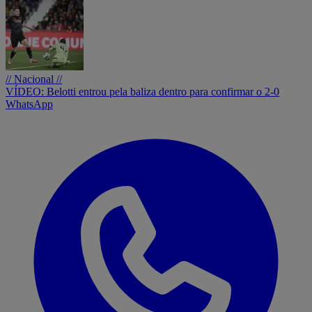
// Nacional //
VÍDEO: Belotti entrou pela baliza dentro para confirmar o 2-0
WhatsApp