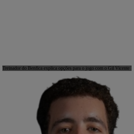
Treinador do Benfica explica opções para o jogo com o Gil Vicente