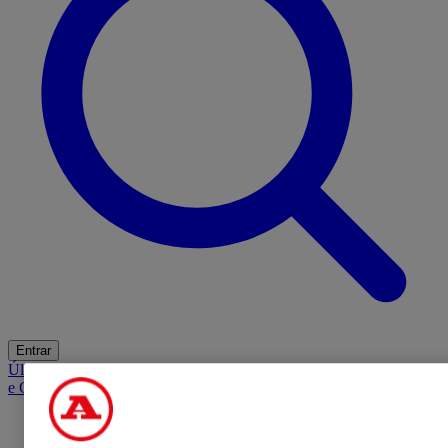
Entrar
Últimas
Mercado
Opinião
iGaming Hub
A BOLA SUGERE
Barba
e Cabelo