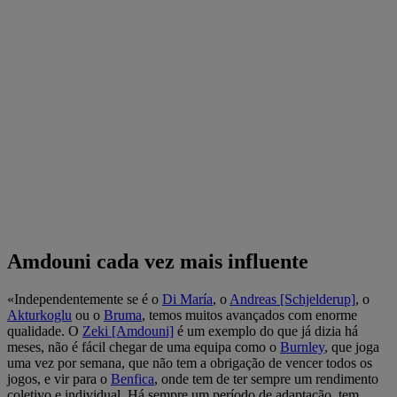
Amdouni cada vez mais influente
«Independentemente se é o
Di María
, o
Andreas [Schjelderup]
, o
Akturkoglu
ou o
Bruma
, temos muitos avançados com enorme
qualidade. O
Zeki [Amdouni]
é um exemplo do que já dizia há
meses, não é fácil chegar de uma equipa como o
Burnley
, que joga
uma vez por semana, que não tem a obrigação de vencer todos os
jogos, e vir para o
Benfica
, onde tem de ter sempre um rendimento
coletivo e individual. Há sempre um período de adaptação, tem