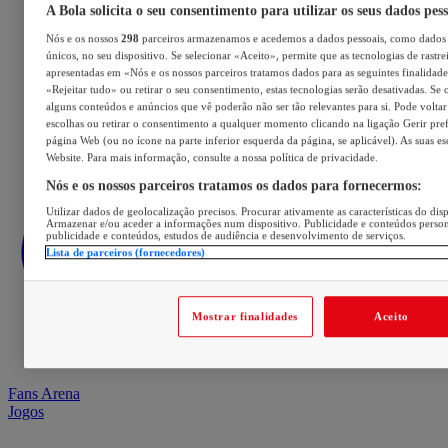
A Bola solicita o seu consentimento para utilizar os seus dados pes
Nós e os nossos
298
parceiros armazenamos e acedemos a dados pessoais, como dados 
únicos, no seu dispositivo. Se selecionar «Aceito», permite que as tecnologias de rastre
apresentadas em «Nós e os nossos parceiros tratamos dados para as seguintes finalidades
«Rejeitar tudo» ou retirar o seu consentimento, estas tecnologias serão desativadas. Se 
alguns conteúdos e anúncios que vê poderão não ser tão relevantes para si. Pode voltar 
escolhas ou retirar o consentimento a qualquer momento clicando na ligação Gerir prefe
página Web (ou no ícone na parte inferior esquerda da página, se aplicável). As suas e
Website. Para mais informação, consulte a nossa política de privacidade.
Nós e os nossos parceiros tratamos os dados para fornecermos:
Utilizar dados de geolocalização precisos. Procurar ativamente as características do disp
Armazenar e/ou aceder a informações num dispositivo. Publicidade e conteúdos perso
publicidade e conteúdos, estudos de audiência e desenvolvimento de serviços.
Lista de parceiros (fornecedores)
Mostrar finalidades
Aceito
Fans Arena
Jogos