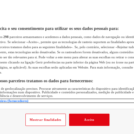
icita o seu consentimento para utilizar os seus dados pessoais para:
sos
298
parceiros armazenamos e acedemos a dados pessoais, como dados de navegação ou identif
itivo. Se selecionar «Aceito», permite que as tecnologias de rastreio suportem as finalidades apr
rceiros tratamos dados para as seguintes finalidades». Se, pelo contrário, selecionar «Rejeitar tud
ento, estas tecnologias serão desativadas. Se os rastreadores forem desativados, alguns conteúdo
 ser tão relevantes para si. Pode voltar a este menu para alterar as suas escolhas ou retirar o con
nto clicando na ligação Gerir preferências na parte inferior da página Web (ou no ícone na part
ágina, se aplicável). As suas escolhas serão aplicadas em Website. Para mais informação, consulte 
e.
ossos parceiros tratamos os dados para fornecermos:
 de geolocalização precisos. Procurar ativamente as características do dispositivo para identifica
 informações num dispositivo. Publicidade e conteúdos personalizados, medição de publicidade e
diência e desenvolvimento de serviços.
eiros (fornecedores)
Mostrar finalidades
Aceito