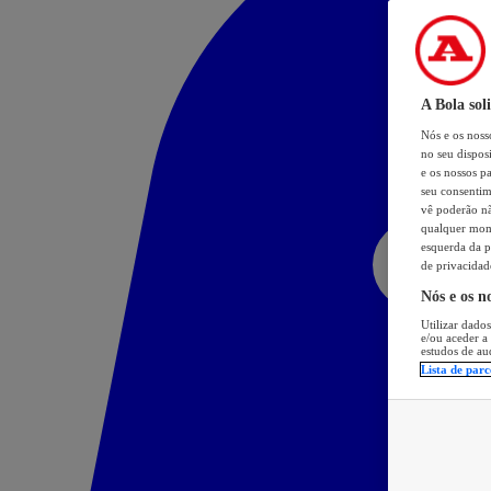
A Bola sol
Nós e os nos
no seu dispos
e os nossos pa
seu consentim
vê poderão não
qualquer mome
esquerda da p
de privacidad
Nós e os n
Utilizar dados
e/ou aceder a
estudos de au
Lista de parc