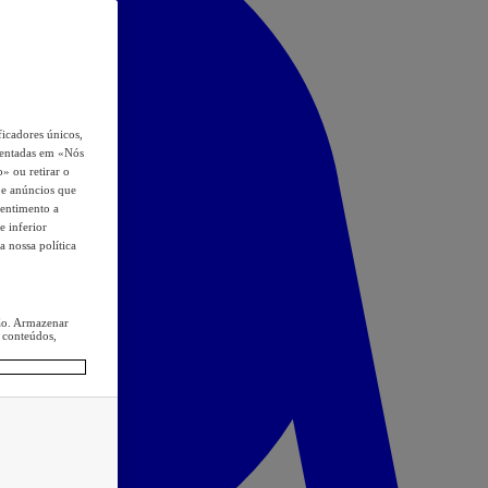
icadores únicos,
esentadas em «Nós
o» ou retirar o
s e anúncios que
sentimento a
e inferior
a nossa política
ção. Armazenar
 conteúdos,