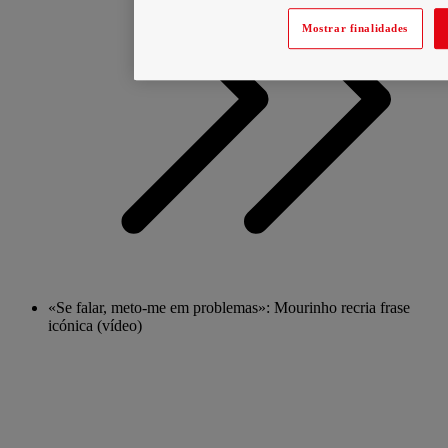
Mostrar finalidades
«Se falar, meto-me em problemas»: Mourinho recria frase
icónica (vídeo)