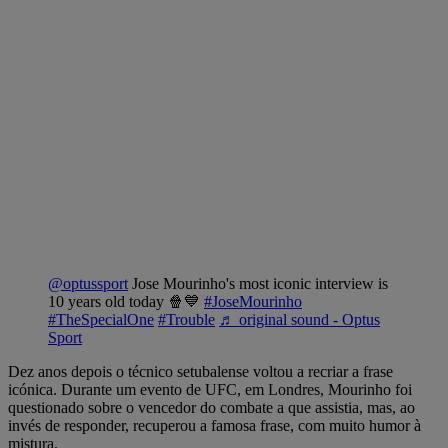
@optussport
Jose Mourinho's most iconic interview is
10 years old today 🍿💙
#JoseMourinho
#TheSpecialOne
#Trouble
♬ original sound - Optus
Sport
Dez anos depois o técnico setubalense voltou a recriar a frase
icónica. Durante um evento de UFC, em Londres, Mourinho foi
questionado sobre o vencedor do combate a que assistia, mas, ao
invés de responder, recuperou a famosa frase, com muito humor à
mistura.