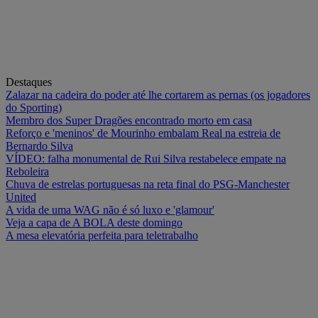
Destaques
Zalazar na cadeira do poder até lhe cortarem as pernas (os jogadores
do Sporting)
Membro dos Super Dragões encontrado morto em casa
Reforço e 'meninos' de Mourinho embalam Real na estreia de
Bernardo Silva
VÍDEO: falha monumental de Rui Silva restabelece empate na
Reboleira
Chuva de estrelas portuguesas na reta final do PSG-Manchester
United
A vida de uma WAG não é só luxo e 'glamour'
Veja a capa de A BOLA deste domingo
A mesa elevatória perfeita para teletrabalho