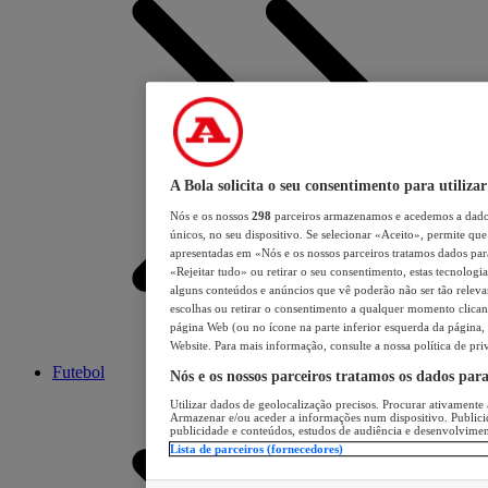
A Bola solicita o seu consentimento para utilizar
Nós e os nossos
298
parceiros armazenamos e acedemos a dados
únicos, no seu dispositivo. Se selecionar «Aceito», permite que 
apresentadas em «Nós e os nossos parceiros tratamos dados para 
«Rejeitar tudo» ou retirar o seu consentimento, estas tecnologia
alguns conteúdos e anúncios que vê poderão não ser tão relevant
escolhas ou retirar o consentimento a qualquer momento clicand
página Web (ou no ícone na parte inferior esquerda da página, s
Website. Para mais informação, consulte a nossa política de pri
Futebol
Nós e os nossos parceiros tratamos os dados par
Utilizar dados de geolocalização precisos. Procurar ativamente a
Armazenar e/ou aceder a informações num dispositivo. Publici
publicidade e conteúdos, estudos de audiência e desenvolvimen
Lista de parceiros (fornecedores)