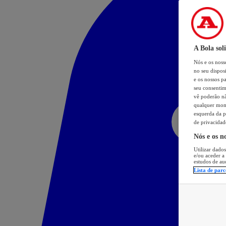
A Bola sol
Nós e os nos
no seu dispos
e os nossos pa
seu consentim
vê poderão não
qualquer mome
esquerda da p
de privacidad
Nós e os n
Utilizar dados
e/ou aceder a
estudos de au
Lista de parc