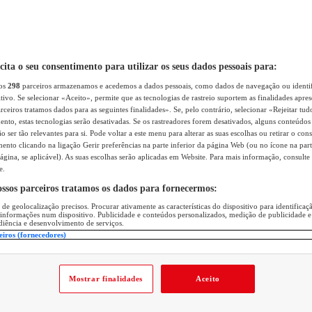
icita o seu consentimento para utilizar os seus dados pessoais para:
sos
298
parceiros armazenamos e acedemos a dados pessoais, como dados de navegação ou identif
itivo. Se selecionar «Aceito», permite que as tecnologias de rastreio suportem as finalidades apr
rceiros tratamos dados para as seguintes finalidades». Se, pelo contrário, selecionar «Rejeitar tud
ento, estas tecnologias serão desativadas. Se os rastreadores forem desativados, alguns conteúdo
 ser tão relevantes para si. Pode voltar a este menu para alterar as suas escolhas ou retirar o con
nto clicando na ligação Gerir preferências na parte inferior da página Web (ou no ícone na part
ágina, se aplicável). As suas escolhas serão aplicadas em Website. Para mais informação, consulte 
e.
ossos parceiros tratamos os dados para fornecermos:
 de geolocalização precisos. Procurar ativamente as características do dispositivo para identifica
 informações num dispositivo. Publicidade e conteúdos personalizados, medição de publicidade e
diência e desenvolvimento de serviços.
eiros (fornecedores)
Mostrar finalidades
Aceito