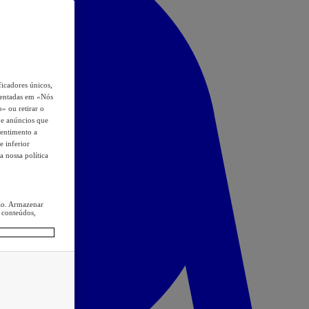
icadores únicos,
esentadas em «Nós
o» ou retirar o
s e anúncios que
sentimento a
e inferior
a nossa política
ção. Armazenar
 conteúdos,