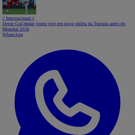
// Internacional //
Deniz Gul titular (outra vez) em nova vitória da Turquia antes do
Mundial 2026
WhatsApp