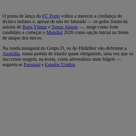
O ponta de lança do
FC Porto
voltou a merecer a confiança do
técnico italiano e, apesar de não ter faturado — os golos foram da
autoria de
Baris Yilmaz
e
Yunus Akgun
—, surge como forte
candidato a começar o
Mundial
2026 como opção inicial na frente
de ataque dos turcos.
Na ronda inaugural do Grupo D, os
Ay-Yildizlilar
vão defrontar a
Austrália
, numa partida de triunfo quase obrigatório, uma vez que os
socceroos
surgem, na teoria, como adversários mais frágeis —
seguem-se
Paraguai
e
Estados Unidos
.