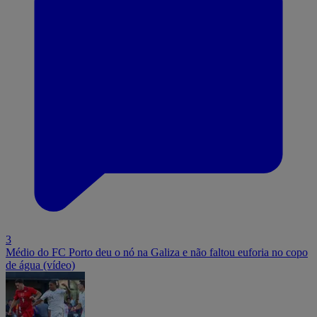
3
Médio do FC Porto deu o nó na Galiza e não faltou euforia no copo
de água (vídeo)