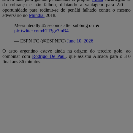
da cobrança e não falhou, dilatando a vantagem para 2-0 —
oportunidade para redimir-se do penálti falhado contra o mesmo
adversário no
Mundial
2018.
Messi literally 45 seconds after subbing on 🔥
pic.twitter.com/bTI3gv3mB4
— ESPN FC (@ESPNFC)
June 10, 2026
O astro argentino esteve ainda na origem do terceiro golo, ao
combinar com
Rodrigo De Paul
, que assistiu Almada para o 3-0
final aos 86 minutos.