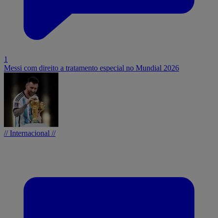
1
Messi com direito a tratamento especial no Mundial 2026
// Internacional //