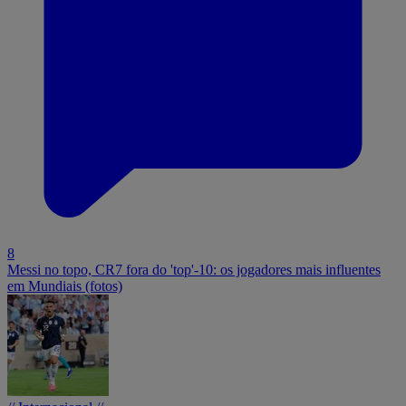
8
Messi no topo, CR7 fora do 'top'-10: os jogadores mais influentes
em Mundiais (fotos)