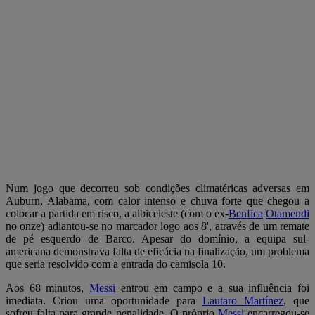
Num jogo que decorreu sob condições climatéricas adversas em
Auburn, Alabama, com calor intenso e chuva forte que chegou a
colocar a partida em risco, a albiceleste (com o ex-
Benfica
Otamendi
no onze) adiantou-se no marcador logo aos 8', através de um remate
de pé esquerdo de Barco. Apesar do domínio, a equipa sul-
americana demonstrava falta de eficácia na finalização, um problema
que seria resolvido com a entrada do camisola 10.
Aos 68 minutos,
Messi
entrou em campo e a sua influência foi
imediata. Criou uma oportunidade para
Lautaro Martínez
, que
sofreu falta para grande penalidade. O próprio
Messi
encarregou-se