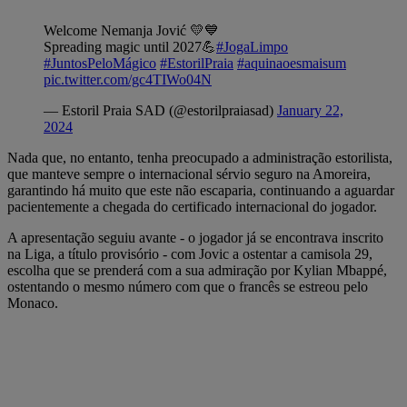
Welcome Nemanja Jović 💛💙
Spreading magic until 2027💪
#JogaLimpo
#JuntosPeloMágico
#EstorilPraia
#aquinaoesmaisum
pic.twitter.com/gc4TIWo04N
— Estoril Praia SAD (@estorilpraiasad)
January 22,
2024
Nada que, no entanto, tenha preocupado a administração estorilista,
que manteve sempre o internacional sérvio seguro na Amoreira,
garantindo há muito que este não escaparia, continuando a aguardar
pacientemente a chegada do certificado internacional do jogador.
A apresentação seguiu avante - o jogador já se encontrava inscrito
na Liga, a título provisório - com Jovic a ostentar a camisola 29,
escolha que se prenderá com a sua admiração por Kylian Mbappé,
ostentando o mesmo número com que o francês se estreou pelo
Monaco.