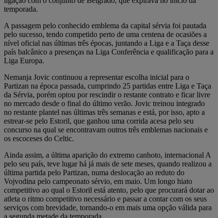
ligação com o conjunto de Belgrado, que expirava no início da
temporada.
A passagem pelo conhecido emblema da capital sérvia foi pautada
pelo sucesso, tendo competido perto de uma centena de ocasiões a
nível oficial nas últimas três épocas, juntando a Liga e a Taça desse
país balcânico a presenças na Liga Conferência e qualificação para a
Liga Europa.
Nemanja Jovic continuou a representar escolha inicial para o
Partizan na época passada, cumprindo 25 partidas entre Liga e Taça
da Sérvia, porém optou por rescindir o restante contrato e ficar livre
no mercado desde o final do último verão. Jovic treinou integrado
no restante plantel nas últimas três semanas e está, por isso, apto a
estrear-se pelo Estoril, que ganhou uma corrida acesa pelo seu
concurso na qual se encontravam outros três emblemas nacionais e
os escoceses do Celtic.
Ainda assim, a última aparição do extremo canhoto, internacional A
pelo seu país, teve lugar há já mais de sete meses, quando realizou a
última partida pelo Partizan, numa deslocação ao reduto do
Vojvodina pelo campeonato sérvio, em maio. Um longo hiato
competitivo ao qual o Estoril está atento, pelo que procurará dotar ao
atleta o ritmo competitivo necessário e passar a contar com os seus
serviços com brevidade, tornando-o em mais uma opção válida para
a segunda metade da temporada.