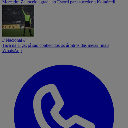
Mercado: Zanocelo agrada ao Estoril para suceder a Koindredi
// Nacional //
Taça da Liga: já são conhecidos os árbitros das meias-finais
WhatsApp