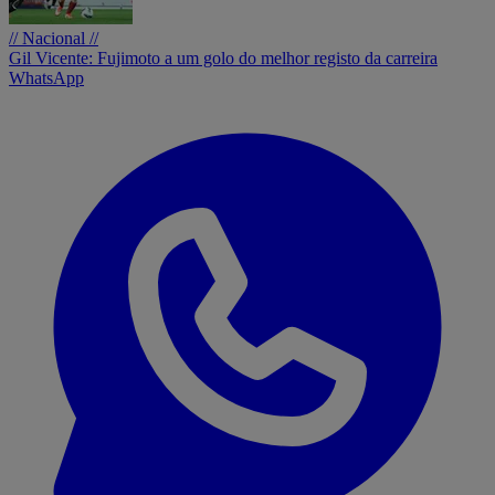
// Nacional //
Gil Vicente: Fujimoto a um golo do melhor registo da carreira
WhatsApp