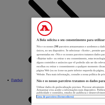
A Bola solicita o seu consentimento para utilizar
Nós e os nossos
298
parceiros armazenamos e acedemos a dados
únicos, no seu dispositivo. Se selecionar «Aceito», permite que 
apresentadas em «Nós e os nossos parceiros tratamos dados para 
«Rejeitar tudo» ou retirar o seu consentimento, estas tecnologia
alguns conteúdos e anúncios que vê poderão não ser tão relevant
escolhas ou retirar o consentimento a qualquer momento clicand
página Web (ou no ícone na parte inferior esquerda da página, s
Website. Para mais informação, consulte a nossa política de pri
Futebol
Nós e os nossos parceiros tratamos os dados par
Utilizar dados de geolocalização precisos. Procurar ativamente a
Armazenar e/ou aceder a informações num dispositivo. Publici
publicidade e conteúdos, estudos de audiência e desenvolvimen
Lista de parceiros (fornecedores)