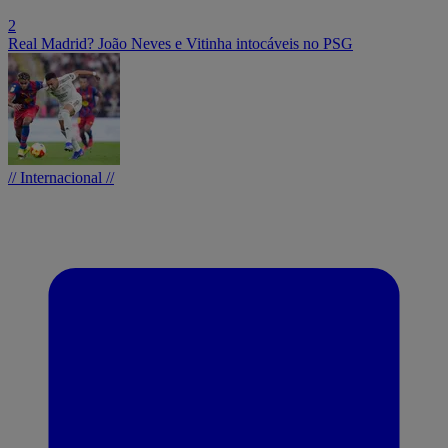
2
Real Madrid? João Neves e Vitinha intocáveis no PSG
// Internacional //