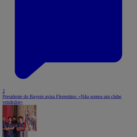
2
Presidente do Bayern avisa Florentino: «Não somos um clube
vendedor»