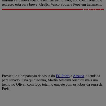
Martim Fernandes voltou a realizar treino integrado condicionado e
regresso está para breve. Grujic, Vasco Sousa e Pepê em tratamento
Prossegue a preparação da visita do
FC Porto
a
Arouca
, agendada
para sábado. Esta quinta-feira, Martín Anselmi orientou mais um
treino no Olival, com foco total no embate com os lobos da serra da
Freita.