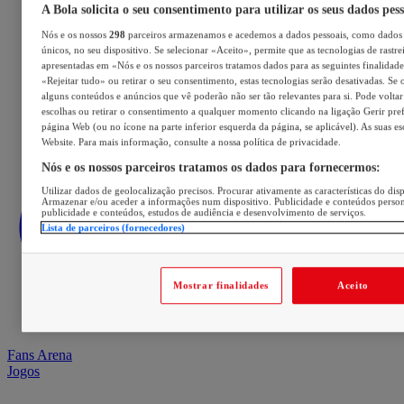
A Bola solicita o seu consentimento para utilizar os seus dados pes
Nós e os nossos
298
parceiros armazenamos e acedemos a dados pessoais, como dados 
únicos, no seu dispositivo. Se selecionar «Aceito», permite que as tecnologias de rastre
apresentadas em «Nós e os nossos parceiros tratamos dados para as seguintes finalidades
«Rejeitar tudo» ou retirar o seu consentimento, estas tecnologias serão desativadas. Se 
alguns conteúdos e anúncios que vê poderão não ser tão relevantes para si. Pode voltar 
escolhas ou retirar o consentimento a qualquer momento clicando na ligação Gerir prefe
página Web (ou no ícone na parte inferior esquerda da página, se aplicável). As suas e
Website. Para mais informação, consulte a nossa política de privacidade.
Nós e os nossos parceiros tratamos os dados para fornecermos:
Utilizar dados de geolocalização precisos. Procurar ativamente as características do disp
Armazenar e/ou aceder a informações num dispositivo. Publicidade e conteúdos perso
publicidade e conteúdos, estudos de audiência e desenvolvimento de serviços.
Lista de parceiros (fornecedores)
Mostrar finalidades
Aceito
Fans Arena
Jogos