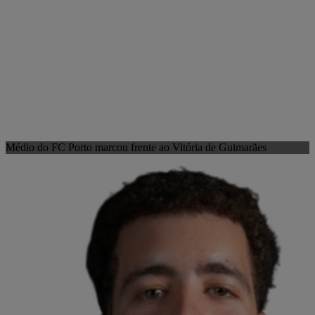
Médio do FC Porto marcou frente ao Vitória de Guimarães