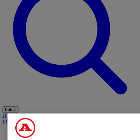
Entrar
Últimas
Mercado
Opinião
iGaming Hub
A BOLA SUGERE
Barba
e Cabelo