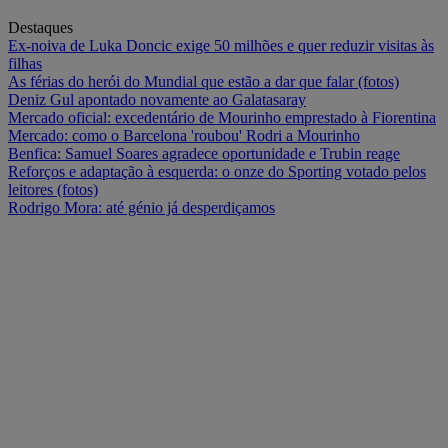
Destaques
Ex-noiva de Luka Doncic exige 50 milhões e quer reduzir visitas às
filhas
As férias do herói do Mundial que estão a dar que falar (fotos)
Deniz Gul apontado novamente ao Galatasaray
Mercado oficial: excedentário de Mourinho emprestado à Fiorentina
Mercado: como o Barcelona 'roubou' Rodri a Mourinho
Benfica: Samuel Soares agradece oportunidade e Trubin reage
Reforços e adaptação à esquerda: o onze do Sporting votado pelos
leitores (fotos)
Rodrigo Mora: até génio já desperdiçamos