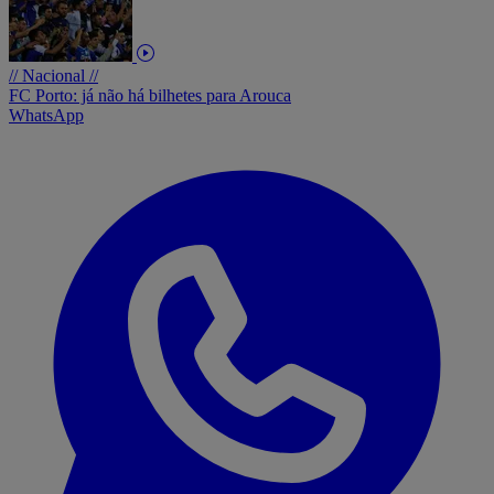
// Nacional //
FC Porto: já não há bilhetes para Arouca
WhatsApp