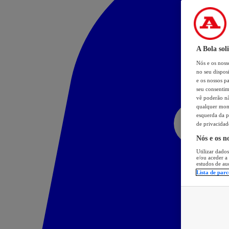
A Bola sol
Nós e os nos
no seu dispos
e os nossos pa
seu consentim
vê poderão não
qualquer mome
esquerda da p
de privacidad
Nós e os n
Utilizar dados
e/ou aceder a
estudos de au
Lista de parc