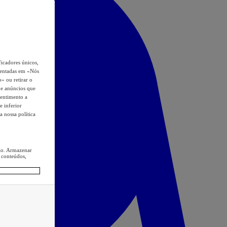
icadores únicos,
esentadas em «Nós
o» ou retirar o
s e anúncios que
sentimento a
e inferior
a nossa política
ção. Armazenar
 conteúdos,