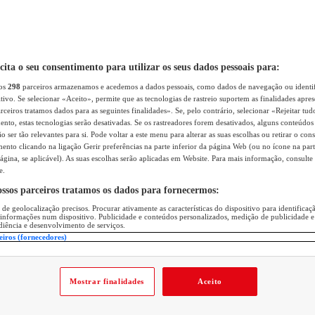
icita o seu consentimento para utilizar os seus dados pessoais para:
sos
298
parceiros armazenamos e acedemos a dados pessoais, como dados de navegação ou identif
itivo. Se selecionar «Aceito», permite que as tecnologias de rastreio suportem as finalidades apr
rceiros tratamos dados para as seguintes finalidades». Se, pelo contrário, selecionar «Rejeitar tud
ento, estas tecnologias serão desativadas. Se os rastreadores forem desativados, alguns conteúdo
 ser tão relevantes para si. Pode voltar a este menu para alterar as suas escolhas ou retirar o con
nto clicando na ligação Gerir preferências na parte inferior da página Web (ou no ícone na part
ágina, se aplicável). As suas escolhas serão aplicadas em Website. Para mais informação, consulte 
e.
ossos parceiros tratamos os dados para fornecermos:
 de geolocalização precisos. Procurar ativamente as características do dispositivo para identifica
 informações num dispositivo. Publicidade e conteúdos personalizados, medição de publicidade e
diência e desenvolvimento de serviços.
eiros (fornecedores)
Mostrar finalidades
Aceito