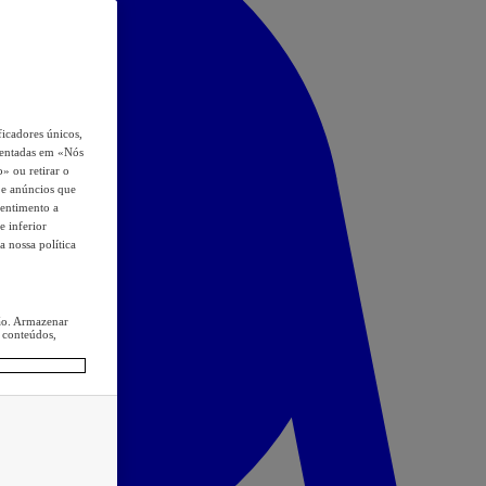
icadores únicos,
esentadas em «Nós
o» ou retirar o
s e anúncios que
sentimento a
e inferior
a nossa política
ção. Armazenar
 conteúdos,