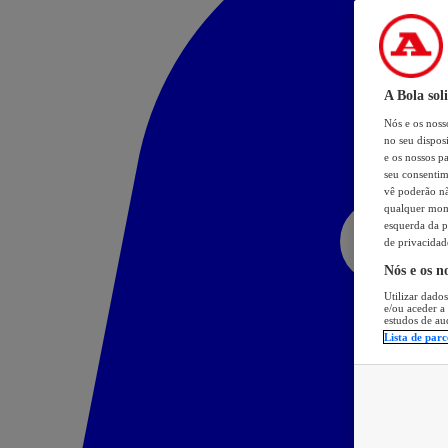
A Bola sol
Nós e os nos
no seu dispos
e os nossos pa
seu consentim
vê poderão não
qualquer mome
esquerda da p
de privacidad
Nós e os n
Utilizar dados
e/ou aceder a
estudos de au
Lista de parc