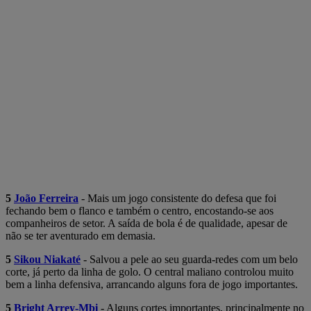
5
João Ferreira
- Mais um jogo consistente do defesa que foi
fechando bem o flanco e também o centro, encostando-se aos
companheiros de setor. A saída de bola é de qualidade, apesar de
não se ter aventurado em demasia.
5
Sikou Niakaté
- Salvou a pele ao seu guarda-redes com um belo
corte, já perto da linha de golo. O central maliano controlou muito
bem a linha defensiva, arrancando alguns fora de jogo importantes.
5
Bright Arrey-Mbi
- Alguns cortes importantes, principalmente no