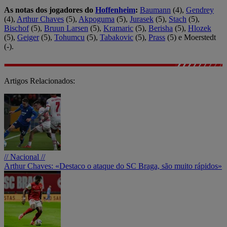
As notas dos jogadores do
Hoffenheim
:
Baumann
(4),
Gendrey
(4),
Arthur Chaves
(5),
Akpoguma
(5),
Jurasek
(5),
Stach
(5),
Bischof
(5),
Bruun Larsen
(5),
Kramaric
(5),
Berisha
(5),
Hlozek
(5),
Geiger
(5),
Tohumcu
(5),
Tabakovic
(5),
Prass
(5) e Moerstedt
(-).
Artigos Relacionados:
// Nacional //
Arthur Chaves: «Destaco o ataque do SC Braga, são muito rápidos»