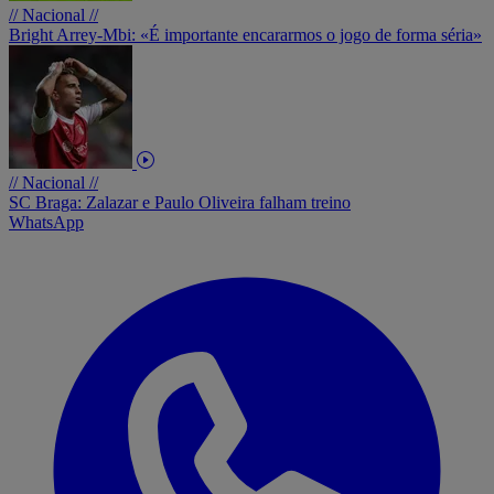
// Nacional //
Bright Arrey-Mbi: «É importante encararmos o jogo de forma séria»
// Nacional //
SC Braga: Zalazar e Paulo Oliveira falham treino
WhatsApp