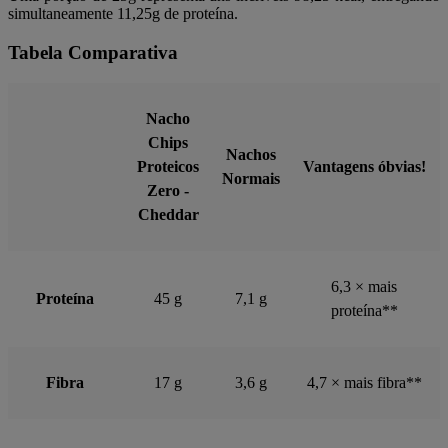
simultaneamente 11,25g de proteína.
Tabela Comparativa
Nacho
Chips
Nachos
Proteicos
Vantagens óbvias!
Normais
Zero -
Cheddar
6,3 × mais
Proteína
45 g
7,1 g
proteína**
Fibra
17 g
3,6 g
4,7 × mais fibra**