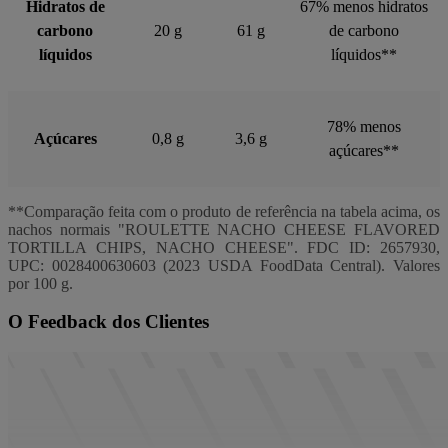
Hidratos de
67% menos hidratos
carbono
20 g
61 g
de carbono
líquidos
líquidos**
78% menos
Açúcares
0,8 g
3,6 g
açúcares**
**Comparação feita com o produto de referência na tabela acima, os
nachos normais "ROULETTE NACHO CHEESE FLAVORED
TORTILLA CHIPS, NACHO CHEESE". FDC ID: 2657930,
UPC: 0028400630603 (2023 USDA FoodData Central). Valores
por 100 g.
O Feedback dos Clientes