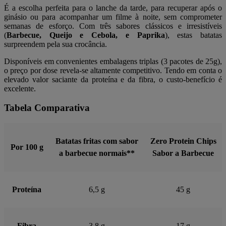
É a escolha perfeita para o lanche da tarde, para recuperar após o
ginásio ou para acompanhar um filme à noite, sem comprometer
semanas de esforço. Com três sabores clássicos e irresistíveis
(
Barbecue, Queijo e Cebola, e Paprika
), estas batatas
surpreendem pela sua crocância.
Disponíveis em convenientes embalagens triplas (3 pacotes de 25g),
o preço por dose revela-se altamente competitivo. Tendo em conta o
elevado valor saciante da proteína e da fibra, o custo-benefício é
excelente.
Tabela Comparativa
Batatas fritas com sabor
Zero Protein Chips
Por 100 g
a barbecue normais**
Sabor a Barbecue
Proteína
6,5 g
45 g
Fibra
3,8 g
17 g