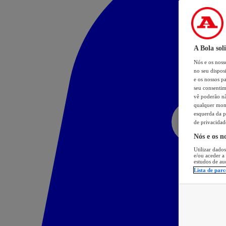
A Bola sol
Nós e os nos
no seu dispos
e os nossos pa
seu consentim
vê poderão não
qualquer mome
esquerda da p
de privacidad
Nós e os n
Utilizar dados
e/ou aceder a
estudos de au
Lista de parc