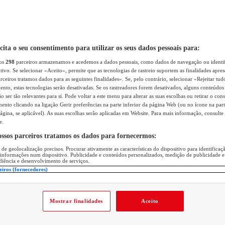
icita o seu consentimento para utilizar os seus dados pessoais para:
sos
298
parceiros armazenamos e acedemos a dados pessoais, como dados de navegação ou identif
itivo. Se selecionar «Aceito», permite que as tecnologias de rastreio suportem as finalidades apr
rceiros tratamos dados para as seguintes finalidades». Se, pelo contrário, selecionar «Rejeitar tud
ento, estas tecnologias serão desativadas. Se os rastreadores forem desativados, alguns conteúdo
 ser tão relevantes para si. Pode voltar a este menu para alterar as suas escolhas ou retirar o con
nto clicando na ligação Gerir preferências na parte inferior da página Web (ou no ícone na part
ágina, se aplicável). As suas escolhas serão aplicadas em Website. Para mais informação, consulte 
e.
ossos parceiros tratamos os dados para fornecermos:
 de geolocalização precisos. Procurar ativamente as características do dispositivo para identifica
 informações num dispositivo. Publicidade e conteúdos personalizados, medição de publicidade e
diência e desenvolvimento de serviços.
eiros (fornecedores)
Mostrar finalidades
Aceito