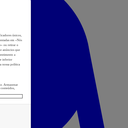
icadores únicos,
esentadas em «Nós
o» ou retirar o
s e anúncios que
sentimento a
e inferior
a nossa política
ção. Armazenar
 conteúdos,