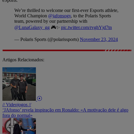
eSports.
We’re thrilled to welcome our first-ever Esports athlete,
World Champion
@jafonsogv
, to the Polaris Sports
team, powered by our partnership with
@LunaGalaxy_gg
🎮✨
pic.twitter.com/rvghYjd7tn
— Polaris Sports (@polarissports)
November 23, 2024
Artigos Relacionados:
// Videojogos //
‘JAfonso’ revela inspiração em Ronaldo: «A motivação dele é algo
fora do normal»