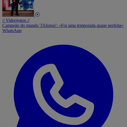
// Videojogos //
Campeão do mundo 'JAfonso': «Foi uma temporada quase perfeita»
WhatsApp