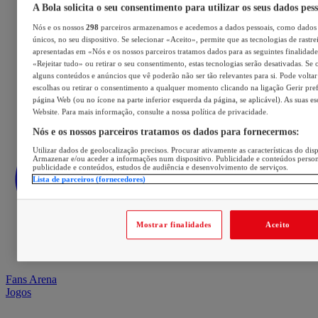
A Bola solicita o seu consentimento para utilizar os seus dados pes
Nós e os nossos
298
parceiros armazenamos e acedemos a dados pessoais, como dados 
únicos, no seu dispositivo. Se selecionar «Aceito», permite que as tecnologias de rastre
apresentadas em «Nós e os nossos parceiros tratamos dados para as seguintes finalidades
«Rejeitar tudo» ou retirar o seu consentimento, estas tecnologias serão desativadas. Se 
alguns conteúdos e anúncios que vê poderão não ser tão relevantes para si. Pode voltar 
escolhas ou retirar o consentimento a qualquer momento clicando na ligação Gerir prefe
página Web (ou no ícone na parte inferior esquerda da página, se aplicável). As suas e
Website. Para mais informação, consulte a nossa política de privacidade.
Nós e os nossos parceiros tratamos os dados para fornecermos:
Utilizar dados de geolocalização precisos. Procurar ativamente as características do disp
Armazenar e/ou aceder a informações num dispositivo. Publicidade e conteúdos perso
publicidade e conteúdos, estudos de audiência e desenvolvimento de serviços.
Lista de parceiros (fornecedores)
Mostrar finalidades
Aceito
Fans Arena
Jogos