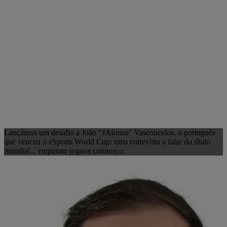
Lançámos um desafio a João "JAfonso" Vasconcelos, o português
que venceu o eSports World Cup: uma entrevista a falar do título
mundial... enquanto jogava connosco.