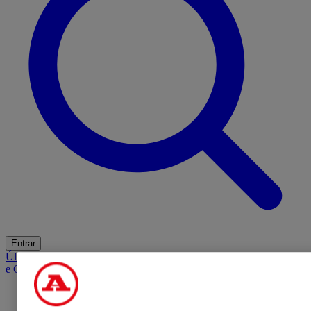
Entrar
Últimas
Mercado
Opinião
iGaming Hub
A BOLA SUGERE
Barba
e Cabelo