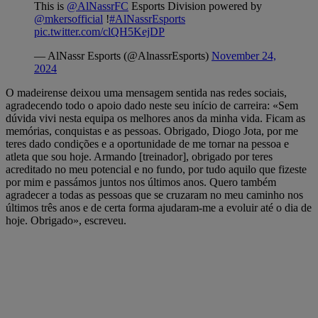
This is
@AlNassrFC
Esports Division powered by
@mkersofficial
!
#AlNassrEsports
pic.twitter.com/clQH5KejDP
— AlNassr Esports (@AlnassrEsports)
November 24,
2024
O madeirense deixou uma mensagem sentida nas redes sociais,
agradecendo todo o apoio dado neste seu início de carreira: «Sem
dúvida vivi nesta equipa os melhores anos da minha vida. Ficam as
memórias, conquistas e as pessoas. Obrigado, Diogo Jota, por me
teres dado condições e a oportunidade de me tornar na pessoa e
atleta que sou hoje. Armando [treinador], obrigado por teres
acreditado no meu potencial e no fundo, por tudo aquilo que fizeste
por mim e passámos juntos nos últimos anos. Quero também
agradecer a todas as pessoas que se cruzaram no meu caminho nos
últimos três anos e de certa forma ajudaram-me a evoluir até o dia de
hoje. Obrigado», escreveu.