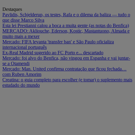
Destaques
Pavlidis, Schjelderup, os testes, Rafa e o dilema da baliza — tudo o
que disse Marco Silva
Esta lei Prestianni calou a boca a muita gente (as notas do Benfica)
MERCADO: Akliouche, Ederson, Kostic, Mastantuono, Almada e
muito mais a mexer
Mercado: FIFA levanta 'transfer ban' e São Paulo oficializa
internacional português
Ex-Real Madrid sugerido ao FC Porto e... descartado
Mercado: foi alvo do Benfica, não vingou em Espanha e vai juntar-
se a Otamendi
Mercado: Man. United confirma contratação que ficou fechada…
com Ruben Amorim
Creatina: o guia completo para escolher (e tomar) o suplemento mais
estudado do mundo