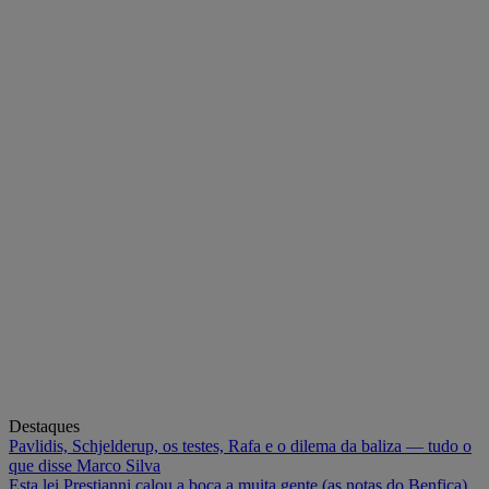
Destaques
Pavlidis, Schjelderup, os testes, Rafa e o dilema da baliza — tudo o
que disse Marco Silva
Esta lei Prestianni calou a boca a muita gente (as notas do Benfica)