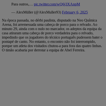
Para outros,…
pic.twitter.com/wQ6j3XAnpM
— AlexMüller (@AlexMuller93)
February 6, 2025
Na época passada, no dérbi paulista, disputado na Neo Química
Arena, foi arremessada uma cabeça de porco para o relvado. Ao
minuto 29, ainda com o nulo no marcador, os adeptos da equipa da
casa atiraram uma cabeça de porco verdadeira para o relvado,
impedindo que os jogadores do técnico português pudessem bater o
pontapé de canto. No entanto, o encontro não foi interrompido,
porque um atleta dos visitados chutou-a para fora das quatro linhas.
O timão acabaria por derrotar a equipa de Abel Ferreira.