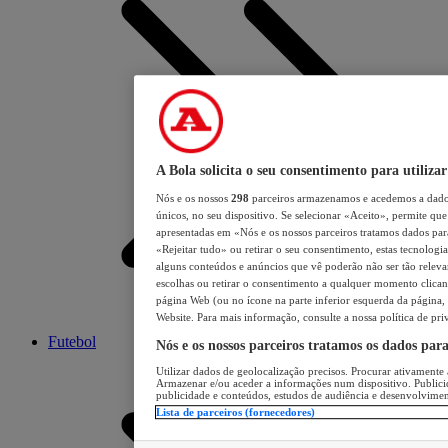
A Bola solicita o seu consentimento para utilizar
Nós e os nossos
298
parceiros armazenamos e acedemos a dados
únicos, no seu dispositivo. Se selecionar «Aceito», permite que 
apresentadas em «Nós e os nossos parceiros tratamos dados para 
«Rejeitar tudo» ou retirar o seu consentimento, estas tecnologia
alguns conteúdos e anúncios que vê poderão não ser tão relevant
escolhas ou retirar o consentimento a qualquer momento clicand
página Web (ou no ícone na parte inferior esquerda da página, s
Website. Para mais informação, consulte a nossa política de pri
Futebol
Nós e os nossos parceiros tratamos os dados par
Utilizar dados de geolocalização precisos. Procurar ativamente a
Armazenar e/ou aceder a informações num dispositivo. Publici
publicidade e conteúdos, estudos de audiência e desenvolvimen
Lista de parceiros (fornecedores)