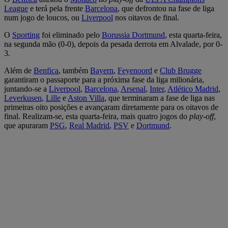
League
e terá pela frente
Barcelona
, que defrontou na fase de liga
num jogo de loucos, ou
Liverpool
nos oitavos de final.
O
Sporting
foi eliminado pelo
Borussia Dortmund
, esta quarta-feira,
na segunda mão (0-0), depois da pesada derrota em Alvalade, por 0-
3.
Além de
Benfica
, também
Bayern
,
Feyenoord
e
Club Brugge
garantiram o passaporte para a próxima fase da liga milionária,
juntando-se a
Liverpool
,
Barcelona
,
Arsenal
,
Inter
,
Atlético Madrid
,
Leverkusen
,
Lille
e
Aston Villa
, que terminaram a fase de liga nas
primeiras oito posições e avançaram diretamente para os oitavos de
final. Realizam-se, esta quarta-feira, mais quatro jogos do
play-off
,
que apuraram
PSG
,
Real Madrid
,
PSV
e
Dortmund
.