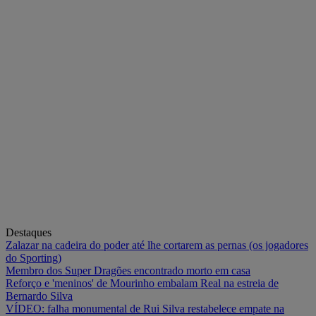
Destaques
Zalazar na cadeira do poder até lhe cortarem as pernas (os jogadores
do Sporting)
Membro dos Super Dragões encontrado morto em casa
Reforço e 'meninos' de Mourinho embalam Real na estreia de
Bernardo Silva
VÍDEO: falha monumental de Rui Silva restabelece empate na