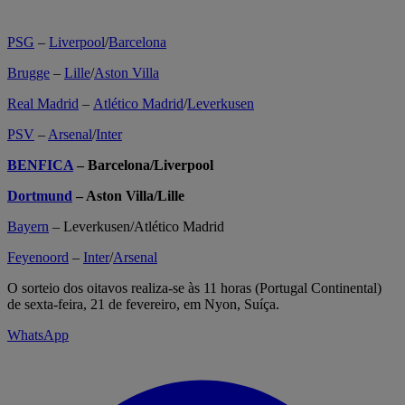
PSG
–
Liverpool
/
Barcelona
Brugge
–
Lille
/
Aston Villa
Real Madrid
–
Atlético Madrid
/
Leverkusen
PSV
–
Arsenal
/
Inter
BENFICA
– Barcelona/Liverpool
Dortmund
– Aston Villa/Lille
Bayern
– Leverkusen/Atlético Madrid
Feyenoord
–
Inter
/
Arsenal
O sorteio dos oitavos realiza-se às 11 horas (Portugal Continental)
de sexta-feira, 21 de fevereiro, em Nyon, Suíça.
WhatsApp