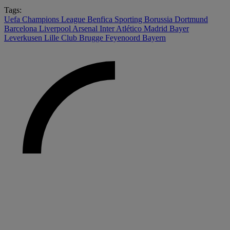
Tags:
Uefa Champions League
Benfica
Sporting
Borussia Dortmund
Barcelona
Liverpool
Arsenal
Inter
Atlético Madrid
Bayer
Leverkusen
Lille
Club Brugge
Feyenoord
Bayern