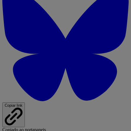
Copiar link
Copiado ao portapapeis