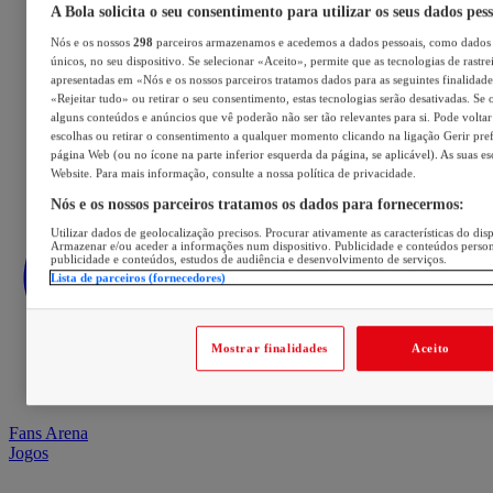
A Bola solicita o seu consentimento para utilizar os seus dados pes
Nós e os nossos
298
parceiros armazenamos e acedemos a dados pessoais, como dados 
únicos, no seu dispositivo. Se selecionar «Aceito», permite que as tecnologias de rastre
apresentadas em «Nós e os nossos parceiros tratamos dados para as seguintes finalidades
«Rejeitar tudo» ou retirar o seu consentimento, estas tecnologias serão desativadas. Se 
alguns conteúdos e anúncios que vê poderão não ser tão relevantes para si. Pode voltar 
escolhas ou retirar o consentimento a qualquer momento clicando na ligação Gerir prefe
página Web (ou no ícone na parte inferior esquerda da página, se aplicável). As suas e
Website. Para mais informação, consulte a nossa política de privacidade.
Nós e os nossos parceiros tratamos os dados para fornecermos:
Utilizar dados de geolocalização precisos. Procurar ativamente as características do disp
Armazenar e/ou aceder a informações num dispositivo. Publicidade e conteúdos perso
publicidade e conteúdos, estudos de audiência e desenvolvimento de serviços.
Lista de parceiros (fornecedores)
Mostrar finalidades
Aceito
Fans Arena
Jogos