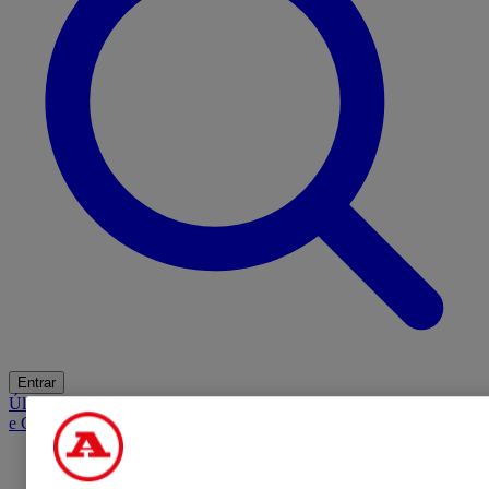
Entrar
Últimas
Mercado
Opinião
iGaming Hub
A BOLA SUGERE
Barba
e Cabelo