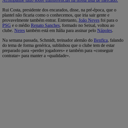
Acompanhe tudo sobre transferências na nossa lista de mercado.
Rui Costa, presidente dos encarados, disse, na pré-época, que o
plantel não ficaria como o conhecemos, que iria sair gente e
provavelmente também entrar. Entretanto,
João Neves
foi para o
PSG
e o médio
Renato Sanches
, formado no Seixal, voltou ao
clube.
Neres
também está em Itália para assinar pelo
Nápoles
.
Na semana passada, Schmidt, treinador alemão do
Benfica
, falando
do tema de forma genérica, sublinhou que o clube tem de estar
preparado para «perder jogadores» e também para «conseguir
contratar» para manter a «qualidade».