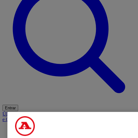
Entrar
Últimas
Mercado
Opinião
iGaming Hub
A BOLA SUGERE
Barba
e Cabelo