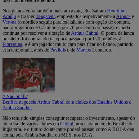
fazer um investimento alto.
Nos planos entra também mais um avançado. Sairam
Henrique
Araújo
e Casper
Tengstedt
, emprestados respetivamente a
Arouca
e
Verona
(o nórdico seguiu para os italianos com opção de compra,
não obrigatória de €7 milhões por 70 por cento do passe), e ainda
continua por resolver a situação de
Arthur Cabral
. O ponta de lança
brasileiro foi contratado na época passada por €20 milhões, à
Fiorentina
, e é um jogador muito caro para ficar no banco, partindo,
esta temporada, atrás de
Pavlidis
e de
Marcos
Leonardo.
// Nacional //
Benfica negoceia Arthur Cabral com clubes dos Estados Unidos e
Arábia Saudita
Não tem sido simples conseguir recuperar o investimento, apesar do
interesse de vários clubes em
Cabral
, nomeadamente do Brasil e de
Inglaterra, e o futuro do atacante poderá passar, como A BOLA deu
conta, pela Arábia Saudita ou MLS, nos EUA.