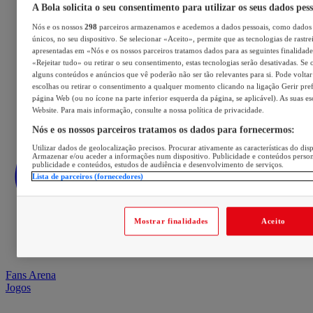
A Bola solicita o seu consentimento para utilizar os seus dados pes
Nós e os nossos
298
parceiros armazenamos e acedemos a dados pessoais, como dados 
únicos, no seu dispositivo. Se selecionar «Aceito», permite que as tecnologias de rastre
apresentadas em «Nós e os nossos parceiros tratamos dados para as seguintes finalidades
«Rejeitar tudo» ou retirar o seu consentimento, estas tecnologias serão desativadas. Se 
alguns conteúdos e anúncios que vê poderão não ser tão relevantes para si. Pode voltar 
escolhas ou retirar o consentimento a qualquer momento clicando na ligação Gerir prefe
página Web (ou no ícone na parte inferior esquerda da página, se aplicável). As suas e
Website. Para mais informação, consulte a nossa política de privacidade.
Nós e os nossos parceiros tratamos os dados para fornecermos:
Utilizar dados de geolocalização precisos. Procurar ativamente as características do disp
Armazenar e/ou aceder a informações num dispositivo. Publicidade e conteúdos perso
publicidade e conteúdos, estudos de audiência e desenvolvimento de serviços.
Lista de parceiros (fornecedores)
Mostrar finalidades
Aceito
Fans Arena
Jogos