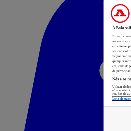
A Bola sol
Nós e os nos
no seu dispos
e os nossos pa
seu consentim
vê poderão não
qualquer mome
esquerda da p
de privacidad
Nós e os n
Utilizar dados
e/ou aceder a
estudos de au
Lista de parc