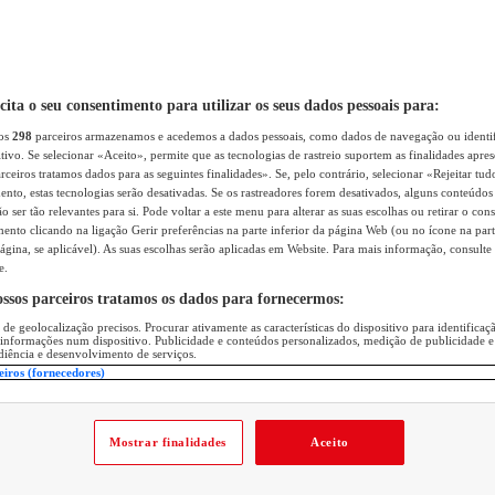
icita o seu consentimento para utilizar os seus dados pessoais para:
sos
298
parceiros armazenamos e acedemos a dados pessoais, como dados de navegação ou identif
itivo. Se selecionar «Aceito», permite que as tecnologias de rastreio suportem as finalidades apr
rceiros tratamos dados para as seguintes finalidades». Se, pelo contrário, selecionar «Rejeitar tud
ento, estas tecnologias serão desativadas. Se os rastreadores forem desativados, alguns conteúdo
 ser tão relevantes para si. Pode voltar a este menu para alterar as suas escolhas ou retirar o con
nto clicando na ligação Gerir preferências na parte inferior da página Web (ou no ícone na part
ágina, se aplicável). As suas escolhas serão aplicadas em Website. Para mais informação, consulte 
e.
ossos parceiros tratamos os dados para fornecermos:
 de geolocalização precisos. Procurar ativamente as características do dispositivo para identifica
 informações num dispositivo. Publicidade e conteúdos personalizados, medição de publicidade e
diência e desenvolvimento de serviços.
eiros (fornecedores)
Mostrar finalidades
Aceito