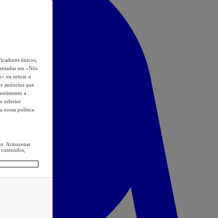
icadores únicos,
esentadas em «Nós
o» ou retirar o
s e anúncios que
sentimento a
e inferior
a nossa política
ção. Armazenar
 conteúdos,