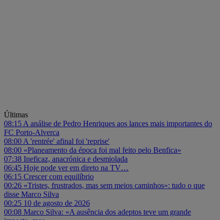
Últimas
08:15
A análise de Pedro Henriques aos lances mais importantes do
FC Porto-Alverca
08:00
A 'rentrée' afinal foi 'reprise'
08:00
«Planeamento da época foi mal feito pelo Benfica»
07:38
Ineficaz, anacrónica e desmiolada
06:45
Hoje pode ver em direto na TV…
06:15
Crescer com equilíbrio
00:26
«Tristes, frustrados, mas sem meios caminhos»: tudo o que
disse Marco Silva
00:25
10 de agosto de 2026
00:08
Marco Silva: «A ausência dos adeptos teve um grande