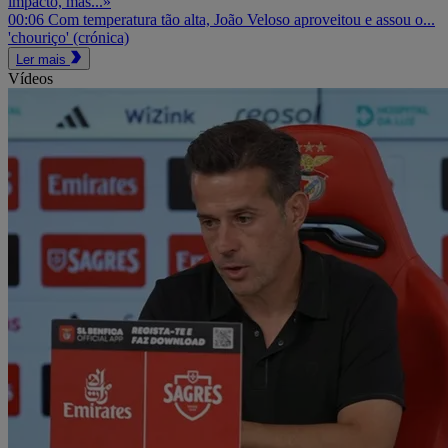
impacto, mas...»
00:06
Com temperatura tão alta, João Veloso aproveitou e assou o...
'chouriço' (crónica)
Ler mais
Vídeos