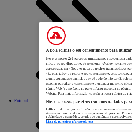
A Bola solicita o seu consentimento para utilizar
Nós e os nossos
298
parceiros armazenamos e acedemos a dados
únicos, no seu dispositivo. Se selecionar «Aceito», permite que 
apresentadas em «Nós e os nossos parceiros tratamos dados para 
«Rejeitar tudo» ou retirar o seu consentimento, estas tecnologia
alguns conteúdos e anúncios que vê poderão não ser tão relevant
escolhas ou retirar o consentimento a qualquer momento clicand
página Web (ou no ícone na parte inferior esquerda da página, s
Website. Para mais informação, consulte a nossa política de pri
Futebol
Nós e os nossos parceiros tratamos os dados par
Utilizar dados de geolocalização precisos. Procurar ativamente a
Armazenar e/ou aceder a informações num dispositivo. Publici
publicidade e conteúdos, estudos de audiência e desenvolvimen
Lista de parceiros (fornecedores)