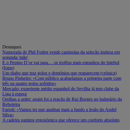
Destaques
Namorada de Phil Foden vende camisolas da seleção inglesa em
segunda 'mão'
E o Pepino D’or vai para… os troféus mais estranhos do futebol
(fotos)
Um diabo que traz golos e demónios que reaparecem (crónica)
Bruno Pinheiro: «Com público acabaríamos a primeira parte com
três ou quatro golos sofridos»
Mercado: experiente médio espanhol do Sevilha já tem clube da
Liga à espera
Orelhas a arder: assim foi a reação de Rui Borges no balneário da
Reboleira
Farioli: «Vamos ter que analisar mais a fundo a lesão do André
Silva»
A cadeira gaming ergonómica que oferece um conforto absoluto