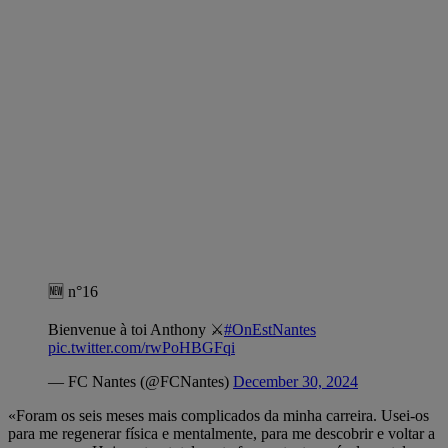
🆕 n°16
Bienvenue à toi Anthony ⚔️
#OnEstNantes
pic.twitter.com/rwPoHBGFqi
— FC Nantes (@FCNantes)
December 30, 2024
«Foram os seis meses mais complicados da minha carreira. Usei-os
para me regenerar física e mentalmente, para me descobrir e voltar a