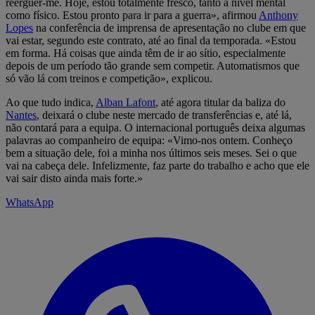
reerguer-me. Hoje, estou totalmente fresco, tanto a nível mental
como físico. Estou pronto para ir para a guerra», afirmou
Anthony
Lopes
na conferência de imprensa de apresentação no clube em que
vai estar, segundo este contrato, até ao final da temporada. «Estou
em forma. Há coisas que ainda têm de ir ao sítio, especialmente
depois de um período tão grande sem competir. Automatismos que
só vão lá com treinos e competição», explicou.
Ao que tudo indica,
Alban Lafont
, até agora titular da baliza do
Nantes
, deixará o clube neste mercado de transferências e, até lá,
não contará para a equipa. O internacional português deixa algumas
palavras ao companheiro de equipa: «Vimo-nos ontem. Conheço
bem a situação dele, foi a minha nos últimos seis meses. Sei o que
vai na cabeça dele. Infelizmente, faz parte do trabalho e acho que ele
vai sair disto ainda mais forte.»
WhatsApp