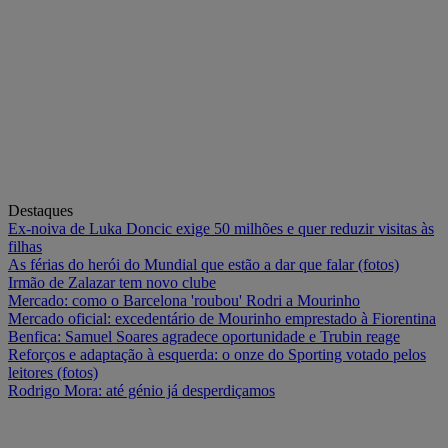
Destaques
Ex-noiva de Luka Doncic exige 50 milhões e quer reduzir visitas às
filhas
As férias do herói do Mundial que estão a dar que falar (fotos)
Irmão de Zalazar tem novo clube
Mercado: como o Barcelona 'roubou' Rodri a Mourinho
Mercado oficial: excedentário de Mourinho emprestado à Fiorentina
Benfica: Samuel Soares agradece oportunidade e Trubin reage
Reforços e adaptação à esquerda: o onze do Sporting votado pelos
leitores (fotos)
Rodrigo Mora: até génio já desperdiçamos