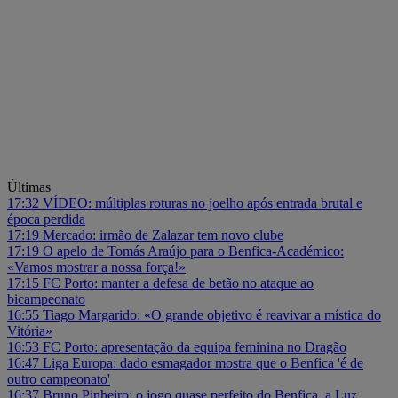
Últimas
17:32
VÍDEO: múltiplas roturas no joelho após entrada brutal e
época perdida
17:19
Mercado: irmão de Zalazar tem novo clube
17:19
O apelo de Tomás Araújo para o Benfica-Académico:
«Vamos mostrar a nossa força!»
17:15
FC Porto: manter a defesa de betão no ataque ao
bicampeonato
16:55
Tiago Margarido: «O grande objetivo é reavivar a mística do
Vitória»
16:53
FC Porto: apresentação da equipa feminina no Dragão
16:47
Liga Europa: dado esmagador mostra que o Benfica 'é de
outro campeonato'
16:37
Bruno Pinheiro: o jogo quase perfeito do Benfica, a Luz