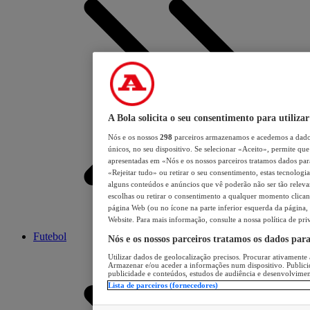
A Bola solicita o seu consentimento para utilizar
Nós e os nossos
298
parceiros armazenamos e acedemos a dados
únicos, no seu dispositivo. Se selecionar «Aceito», permite que 
apresentadas em «Nós e os nossos parceiros tratamos dados para 
«Rejeitar tudo» ou retirar o seu consentimento, estas tecnologia
alguns conteúdos e anúncios que vê poderão não ser tão relevant
escolhas ou retirar o consentimento a qualquer momento clicand
página Web (ou no ícone na parte inferior esquerda da página, s
Website. Para mais informação, consulte a nossa política de pri
Futebol
Nós e os nossos parceiros tratamos os dados par
Utilizar dados de geolocalização precisos. Procurar ativamente a
Armazenar e/ou aceder a informações num dispositivo. Publici
publicidade e conteúdos, estudos de audiência e desenvolvimen
Lista de parceiros (fornecedores)