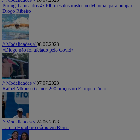
Portugal abica dos 4x100m estilos mistos no Mundial para poupar
Diogo Ribeiro
// Modalidades //
08.07.2023
«Diogo não foi afetado pelo Covid»
// Modalidades //
07.07.2023
Rafael Mimoso 6.º nos 200 bruços no Europeu júnior
// Modalidades //
24.06.2023
Tamila Holub no pódio em Roma