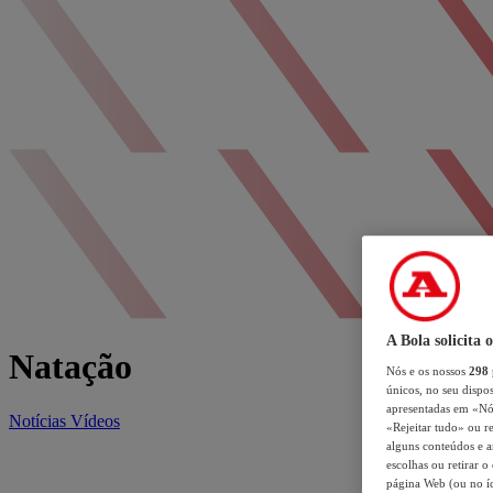
A Bola solicita 
Natação
Nós e os nossos
298
únicos, no seu dispos
apresentadas em «Nós 
Notícias
Vídeos
«Rejeitar tudo» ou re
alguns conteúdos e an
escolhas ou retirar 
página Web (ou no íc