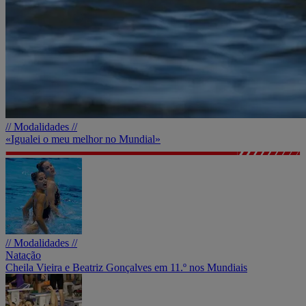
// Modalidades //
«Igualei o meu melhor no Mundial»
// Modalidades //
Natação
Cheila Vieira e Beatriz Gonçalves em 11.º nos Mundiais