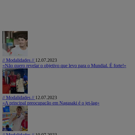
// Modalidades //
12.07.2023
«Não quero revelar o objetivo que levo para o Mundial. É forte!»
// Modalidades //
12.07.2023
«A principal preocupação em Nagasaki é o jet-lag»
// Modalidades //
10.07.2023