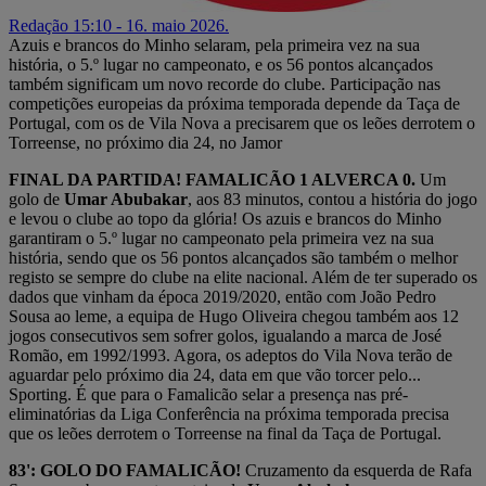
Redação
15:10 - 16. maio 2026.
Azuis e brancos do Minho selaram, pela primeira vez na sua
história, o 5.º lugar no campeonato, e os 56 pontos alcançados
também significam um novo recorde do clube. Participação nas
competições europeias da próxima temporada depende da Taça de
Portugal, com os de Vila Nova a precisarem que os leões derrotem o
Torreense, no próximo dia 24, no Jamor
FINAL DA PARTIDA! FAMALICÃO 1 ALVERCA 0.
Um
golo de
Umar Abubakar
, aos 83 minutos, contou a história do jogo
e levou o clube ao topo da glória! Os azuis e brancos do Minho
garantiram o 5.º lugar no campeonato pela primeira vez na sua
história, sendo que os 56 pontos alcançados são também o melhor
registo se sempre do clube na elite nacional. Além de ter superado os
dados que vinham da época 2019/2020, então com João Pedro
Sousa ao leme, a equipa de Hugo Oliveira chegou também aos 12
jogos consecutivos sem sofrer golos, igualando a marca de José
Romão, em 1992/1993. Agora, os adeptos do Vila Nova terão de
aguardar pelo próximo dia 24, data em que vão torcer pelo...
Sporting. É que para o Famalicão selar a presença nas pré-
eliminatórias da Liga Conferência na próxima temporada precisa
que os leões derrotem o Torreense na final da Taça de Portugal.
83': GOLO DO FAMALICÃO!
Cruzamento da esquerda de Rafa