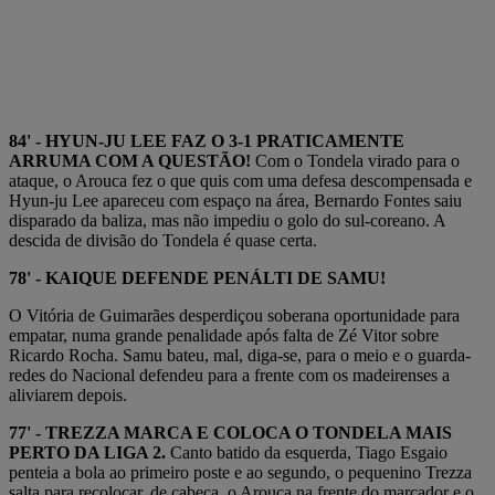
84' - HYUN-JU LEE FAZ O 3-1 PRATICAMENTE
ARRUMA COM A QUESTÃO!
Com o Tondela virado para o
ataque, o Arouca fez o que quis com uma defesa descompensada e
Hyun-ju Lee apareceu com espaço na área, Bernardo Fontes saiu
disparado da baliza, mas não impediu o golo do sul-coreano. A
descida de divisão do Tondela é quase certa.
78' - KAIQUE DEFENDE PENÁLTI DE SAMU!
O Vitória de Guimarães desperdiçou soberana oportunidade para
empatar, numa grande penalidade após falta de Zé Vitor sobre
Ricardo Rocha. Samu bateu, mal, diga-se, para o meio e o guarda-
redes do Nacional defendeu para a frente com os madeirenses a
aliviarem depois.
77' - TREZZA MARCA E COLOCA O TONDELA MAIS
PERTO DA LIGA 2.
Canto batido da esquerda, Tiago Esgaio
penteia a bola ao primeiro poste e ao segundo, o pequenino Trezza
salta para recolocar, de cabeça, o Arouca na frente do marcador e o