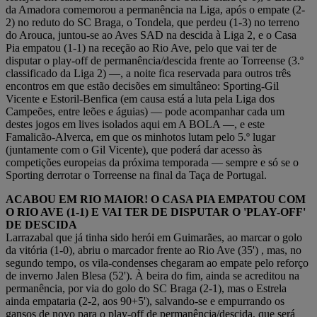
da Amadora comemorou a permanência na Liga, após o empate (2-
2) no reduto do SC Braga, o Tondela, que perdeu (1-3) no terreno
do Arouca, juntou-se ao Aves SAD na descida à Liga 2, e o Casa
Pia empatou (1-1) na receção ao Rio Ave, pelo que vai ter de
disputar o play-off de permanência/descida frente ao Torreense (3.º
classificado da Liga 2) —, a noite fica reservada para outros três
encontros em que estão decisões em simultâneo: Sporting-Gil
Vicente e Estoril-Benfica (em causa está a luta pela Liga dos
Campeões, entre leões e águias) — pode acompanhar cada um
destes jogos em lives isolados aqui em A BOLA —, e este
Famalicão-Alverca, em que os minhotos lutam pelo 5.º lugar
(juntamente com o Gil Vicente), que poderá dar acesso às
competições europeias da próxima temporada — sempre e só se o
Sporting derrotar o Torreense na final da Taça de Portugal.
ACABOU EM RIO MAIOR! O CASA PIA EMPATOU COM
O RIO AVE (1-1) E VAI TER DE DISPUTAR O 'PLAY-OFF'
DE DESCIDA
Larrazabal que já tinha sido herói em Guimarães, ao marcar o golo
da vitória (1-0), abriu o marcador frente ao Rio Ave (35') , mas, no
segundo tempo, os vila-condenses chegaram ao empate pelo reforço
de inverno Jalen Blesa (52'). À beira do fim, ainda se acreditou na
permanência, por via do golo do SC Braga (2-1), mas o Estrela
ainda empataria (2-2, aos 90+5'), salvando-se e empurrando os
gansos de novo para o play-off de permanência/descida, que será