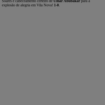
Soares e cabeceamento certeiro de
Umar Abubakar
para a
explosão de alegria em Vila Nova!
1-0
.