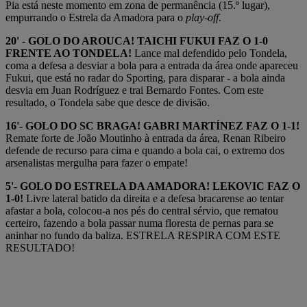
Pia está neste momento em zona de permanência (15.º lugar),
empurrando o Estrela da Amadora para o
play-off
.
20' - GOLO DO AROUCA! TAICHI FUKUI FAZ O 1-0
FRENTE AO TONDELA!
Lance mal defendido pelo Tondela,
coma a defesa a desviar a bola para a entrada da área onde apareceu
Fukui, que está no radar do Sporting, para disparar - a bola ainda
desvia em Juan Rodríguez e trai Bernardo Fontes. Com este
resultado, o Tondela sabe que desce de divisão.
16'- GOLO DO SC BRAGA! GABRI MARTÍNEZ FAZ O 1-1!
Remate forte de João Moutinho à entrada da área, Renan Ribeiro
defende de recurso para cima e quando a bola cai, o extremo dos
arsenalistas mergulha para fazer o empate!
5'- GOLO DO ESTRELA DA AMADORA! LEKOVIC FAZ O
1-0!
Livre lateral batido da direita e a defesa bracarense ao tentar
afastar a bola, colocou-a nos pés do central sérvio, que rematou
certeiro, fazendo a bola passar numa floresta de pernas para se
aninhar no fundo da baliza. ESTRELA RESPIRA COM ESTE
RESULTADO!