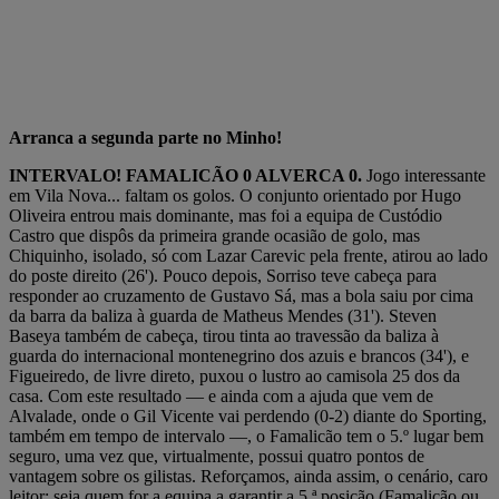
Arranca a segunda parte no Minho!
INTERVALO! FAMALICÃO 0 ALVERCA 0.
Jogo interessante
em Vila Nova... faltam os golos. O conjunto orientado por Hugo
Oliveira entrou mais dominante, mas foi a equipa de Custódio
Castro que dispôs da primeira grande ocasião de golo, mas
Chiquinho, isolado, só com Lazar Carevic pela frente, atirou ao lado
do poste direito (26'). Pouco depois, Sorriso teve cabeça para
responder ao cruzamento de Gustavo Sá, mas a bola saiu por cima
da barra da baliza à guarda de Matheus Mendes (31'). Steven
Baseya também de cabeça, tirou tinta ao travessão da baliza à
guarda do internacional montenegrino dos azuis e brancos (34'), e
Figueiredo, de livre direto, puxou o lustro ao camisola 25 dos da
casa. Com este resultado — e ainda com a ajuda que vem de
Alvalade, onde o Gil Vicente vai perdendo (0-2) diante do Sporting,
também em tempo de intervalo —, o Famalicão tem o 5.º lugar bem
seguro, uma vez que, virtualmente, possui quatro pontos de
vantagem sobre os gilistas. Reforçamos, ainda assim, o cenário, caro
leitor: seja quem for a equipa a garantir a 5.ª posição (Famalicão ou