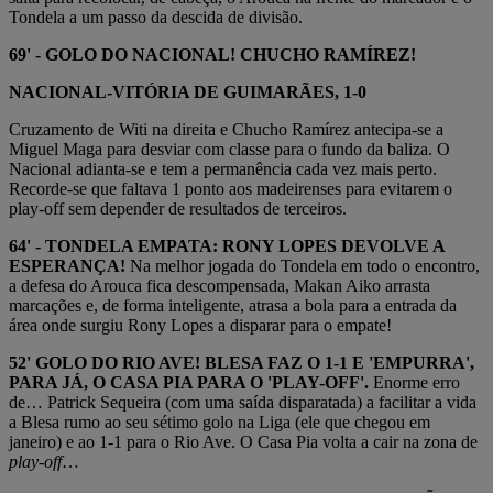
Tondela a um passo da descida de divisão.
69' - GOLO DO NACIONAL! CHUCHO RAMÍREZ!
NACIONAL-VITÓRIA DE GUIMARÃES, 1-0
Cruzamento de Witi na direita e Chucho Ramírez antecipa-se a
Miguel Maga para desviar com classe para o fundo da baliza. O
Nacional adianta-se e tem a permanência cada vez mais perto.
Recorde-se que faltava 1 ponto aos madeirenses para evitarem o
play-off sem depender de resultados de terceiros.
64' - TONDELA EMPATA: RONY LOPES DEVOLVE A
ESPERANÇA!
Na melhor jogada do Tondela em todo o encontro,
a defesa do Arouca fica descompensada, Makan Aiko arrasta
marcações e, de forma inteligente, atrasa a bola para a entrada da
área onde surgiu Rony Lopes a disparar para o empate!
52' GOLO DO RIO AVE! BLESA FAZ O 1-1 E 'EMPURRA',
PARA JÁ, O CASA PIA PARA O 'PLAY-OFF'.
Enorme erro
de… Patrick Sequeira (com uma saída disparatada) a facilitar a vida
a Blesa rumo ao seu sétimo golo na Liga (ele que chegou em
janeiro) e ao 1-1 para o Rio Ave. O Casa Pia volta a cair na zona de
play-off
…