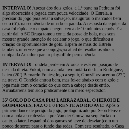
INTERVALO!
Apesar dos dois golos, a 1.ª parte na Pedreira foi
algo aborrecida e jogada com pouca velocidade. O Estrela, a
precisar do jogo para selar a salvação, inaugurou o marcador bem
cedo (6’), na sequência de uma bola parada. A resposta da equipa da
casa foi rápida e o empate chegou cerca de 10 minutos depois. E a
partir daí, o SC Braga tomou conta da posse de bola, mas sem
mostrar grande intenção de acelerar o jogo, o que dificultou a
criação de oportunidades de golo. Espera-se mais do Estrela
também, uma vez que a conjugação atual de resultados atira a
equipa da Amadora para o play-off de permanência.
INTERVALO!
Tondela perde em Arouca e está em posição de
descida direta. Fukui, com a ajuda involuntária de Juan Rodríguez,
bateu (20’) Bernardo Fontes; logo a seguir, Gonzálbez acertou (22’)
na trave. O Tondela entrou bem, mas foi-se abaixo com o golo e
joga mais com o coração do que com a cabeça desde então.
Arruabarrena tem sido praticamente um mero espectador.
35' GOLO DO CASA PIA! LARRAZABAL, O HERÓI DE
GUIMARÃES, FAZ O 1-0 FRENTE AO RIO AVE!
Após o
primeiro lance de perigo do jogo, protagonizado por Seba Pérez e
com a bola a ser desviada por Van der Gouw, na sequência do
canto, o lateral espanhol dos gansos só teve de desviar (com um
pouco de sorte) para o fundo das redes. Com este resultado, o Casa