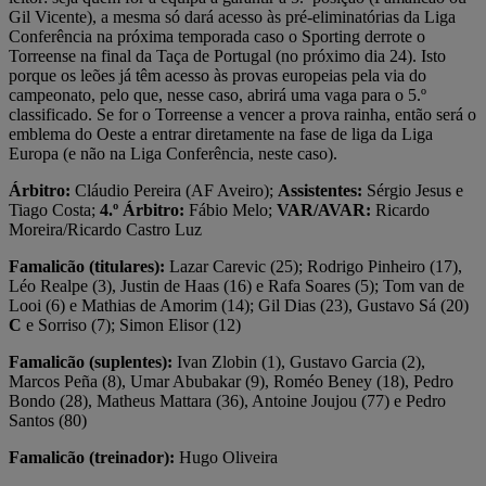
Gil Vicente), a mesma só dará acesso às pré-eliminatórias da Liga
Conferência na próxima temporada caso o Sporting derrote o
Torreense na final da Taça de Portugal (no próximo dia 24). Isto
porque os leões já têm acesso às provas europeias pela via do
campeonato, pelo que, nesse caso, abrirá uma vaga para o 5.º
classificado. Se for o Torreense a vencer a prova rainha, então será o
emblema do Oeste a entrar diretamente na fase de liga da Liga
Europa (e não na Liga Conferência, neste caso).
Árbitro:
Cláudio Pereira (AF Aveiro);
Assistentes:
Sérgio Jesus e
Tiago Costa;
4.º Árbitro:
Fábio Melo;
VAR/AVAR:
Ricardo
Moreira/Ricardo Castro Luz
Famalicão (titulares):
Lazar Carevic (25); Rodrigo Pinheiro (17),
Léo Realpe (3), Justin de Haas (16) e Rafa Soares (5); Tom van de
Looi (6) e Mathias de Amorim (14); Gil Dias (23), Gustavo Sá (20)
C
e Sorriso (7); Simon Elisor (12)
Famalicão (suplentes):
Ivan Zlobin (1), Gustavo Garcia (2),
Marcos Peña (8), Umar Abubakar (9), Roméo Beney (18), Pedro
Bondo (28), Matheus Mattara (36), Antoine Joujou (77) e Pedro
Santos (80)
Famalicão (treinador):
Hugo Oliveira