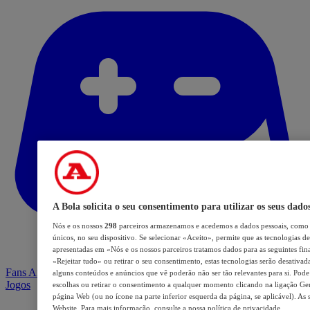
A Bola solicita o seu consentimento para utilizar os seus dado
Nós e os nossos
298
parceiros armazenamos e acedemos a dados pessoais, como 
únicos, no seu dispositivo. Se selecionar «Aceito», permite que as tecnologias de
apresentadas em «Nós e os nossos parceiros tratamos dados para as seguintes fina
«Rejeitar tudo» ou retirar o seu consentimento, estas tecnologias serão desativad
Fans Arena
alguns conteúdos e anúncios que vê poderão não ser tão relevantes para si. Pode 
Jogos
escolhas ou retirar o consentimento a qualquer momento clicando na ligação Geri
página Web (ou no ícone na parte inferior esquerda da página, se aplicável). As 
Website. Para mais informação, consulte a nossa política de privacidade.