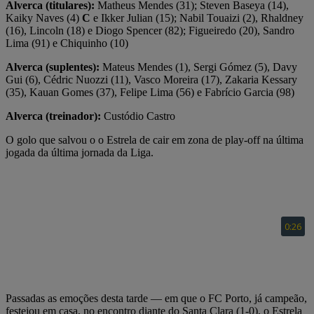
Alverca (titulares):
Matheus Mendes (31); Steven Baseya (14),
Kaiky Naves (4)
C
e Ikker Julian (15); Nabil Touaizi (2), Rhaldney
(16), Lincoln (18) e Diogo Spencer (82); Figueiredo (20), Sandro
Lima (91) e Chiquinho (10)
Alverca (suplentes):
Mateus Mendes (1), Sergi Gómez (5), Davy
Gui (6), Cédric Nuozzi (11), Vasco Moreira (17), Zakaria Kessary
(35), Kauan Gomes (37), Felipe Lima (56) e Fabrício Garcia (98)
Alverca (treinador):
Custódio Castro
O golo que salvou o o Estrela de cair em zona de play-off na última
jogada da última jornada da Liga.
Passadas as emoções desta tarde — em que o FC Porto, já campeão,
festejou em casa, no encontro diante do Santa Clara (1-0), o Estrela