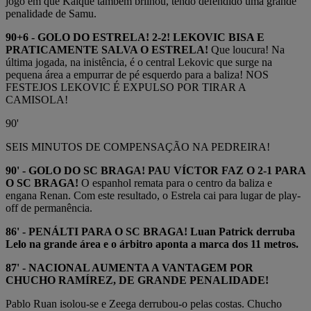
jogo em que Kaique também brilhou, tendo defendido uma grande
penalidade de Samu.
90+6 - GOLO DO ESTRELA! 2-2! LEKOVIC BISA E
PRATICAMENTE SALVA O ESTRELA!
Que loucura! Na
última jogada, na inistência, é o central Lekovic que surge na
pequena área a empurrar de pé esquerdo para a baliza! NOS
FESTEJOS LEKOVIC É EXPULSO POR TIRAR A
CAMISOLA!
90'
SEIS MINUTOS DE COMPENSAÇÃO NA PEDREIRA!
90' - GOLO DO SC BRAGA! PAU VÍCTOR FAZ O 2-1 PARA
O SC BRAGA!
O espanhol remata para o centro da baliza e
engana Renan. Com este resultado, o Estrela cai para lugar de play-
off de permanência.
86' - PENÁLTI PARA O SC BRAGA! Luan Patrick derruba
Lelo na grande área e o árbitro aponta a marca dos 11 metros.
87' - NACIONAL AUMENTA A VANTAGEM POR
CHUCHO RAMÍREZ, DE GRANDE PENALIDADE!
Pablo Ruan isolou-se e Zeega derrubou-o pelas costas. Chucho